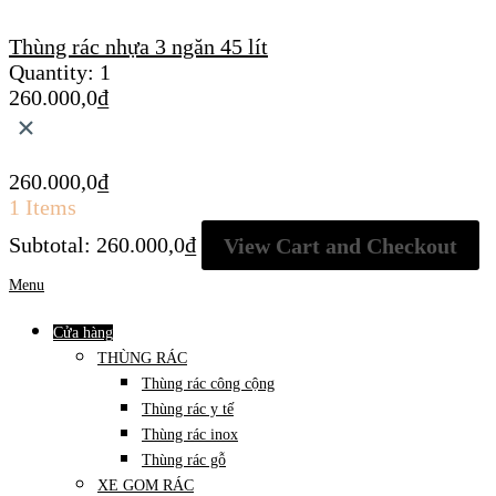
Thùng rác nhựa 3 ngăn 45 lít
Quantity:
1
260.000,0
₫
×
260.000,0
₫
1 Items
Subtotal:
260.000,0
₫
View Cart and Checkout
Menu
Cửa hàng
THÙNG RÁC
Thùng rác công cộng
Thùng rác y tế
Thùng rác inox
Thùng rác gỗ
XE GOM RÁC