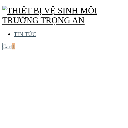
TIN TỨC
Cart
1