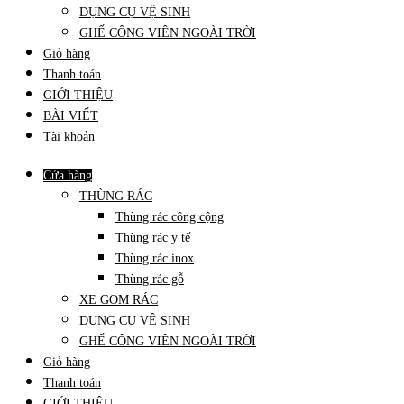
DỤNG CỤ VỆ SINH
GHẾ CÔNG VIÊN NGOÀI TRỜI
Giỏ hàng
Thanh toán
GIỚI THIỆU
BÀI VIẾT
Tài khoản
Cửa hàng
THÙNG RÁC
Thùng rác công cộng
Thùng rác y tế
Thùng rác inox
Thùng rác gỗ
XE GOM RÁC
DỤNG CỤ VỆ SINH
GHẾ CÔNG VIÊN NGOÀI TRỜI
Giỏ hàng
Thanh toán
GIỚI THIỆU