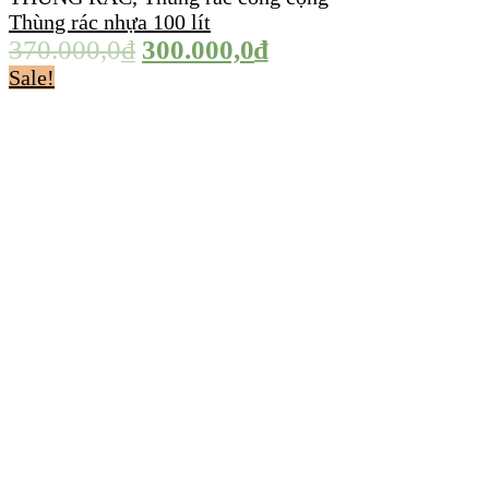
Thùng rác nhựa 100 lít
370.000,0
₫
300.000,0
₫
Sale!