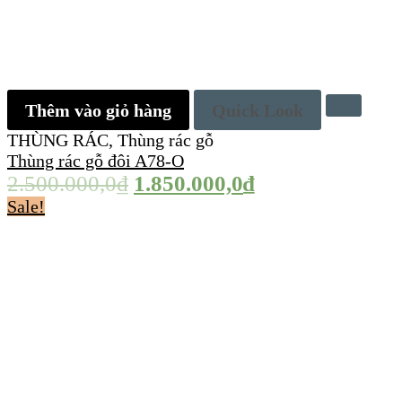
Thêm vào giỏ hàng
Quick Look
THÙNG RÁC
,
Thùng rác gỗ
Thùng rác gỗ đôi A78-O
2.500.000,0
₫
1.850.000,0
₫
Sale!