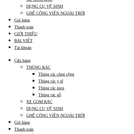
DỤNG CỤ VỆ SINH
GHẾ CÔNG VIÊN NGOÀI TRỜI
Giỏ hàng
Thanh toán
GIỚI THIỆU
BÀI VIẾT
Tài khoản
Cửa hàng
THÙNG RÁC
Thùng rác công cộng
Thùng rác y tế
Thùng rác inox
Thùng rác gỗ
XE GOM RÁC
DỤNG CỤ VỆ SINH
GHẾ CÔNG VIÊN NGOÀI TRỜI
Giỏ hàng
Thanh toán