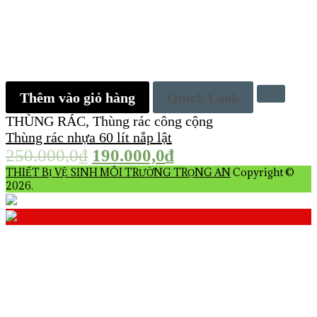
Thêm vào giỏ hàng
Quick Look
THÙNG RÁC
,
Thùng rác công cộng
Thùng rác nhựa 60 lít nắp lật
250.000,0
₫
190.000,0
₫
THIẾT BỊ VỆ SINH MÔI TRƯỜNG TRỌNG AN
Copyright ©
2026.