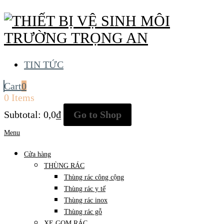
TIN TỨC
Cart
0
0 Items
Subtotal:
0,0
₫
Go to Shop
Menu
Cửa hàng
THÙNG RÁC
Thùng rác công cộng
Thùng rác y tế
Thùng rác inox
Thùng rác gỗ
XE GOM RÁC