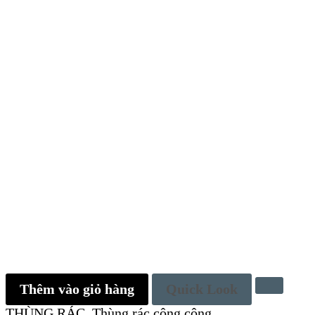
Thêm vào giỏ hàng
Quick Look
THÙNG RÁC
,
Thùng rác công cộng