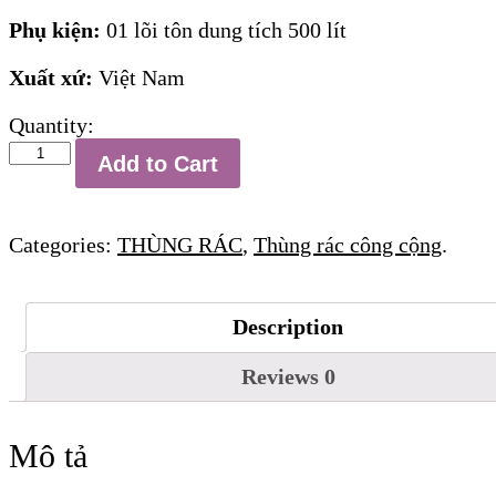
Phụ kiện:
01 lõi tôn dung tích 500 lít
Xuất xứ:
Việt Nam
Quantity:
Thùng
Add to Cart
rác
hình
cá
Categories:
THÙNG RÁC
,
Thùng rác công cộng
.
heo
TA1
số
Description
lượng
Reviews
0
Mô tả