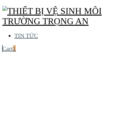
TIN TỨC
Cart
1