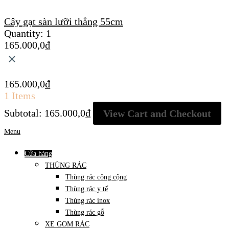
Cây gạt sàn lưỡi thẳng 55cm
Quantity:
1
165.000,0
₫
×
165.000,0
₫
1 Items
Subtotal:
165.000,0
₫
View Cart and Checkout
Menu
Cửa hàng
THÙNG RÁC
Thùng rác công cộng
Thùng rác y tế
Thùng rác inox
Thùng rác gỗ
XE GOM RÁC