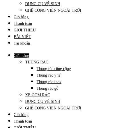
DỤNG CỤ VỆ SINH
GHẾ CÔNG VIÊN NGOÀI TRỜI
Giỏ hàng
Thanh toán
GIỚI THIỆU
BÀI VIẾT
Tài khoản
Cửa hàng
THÙNG RÁC
Thùng rác công cộng
Thùng rác y tế
Thùng rác inox
Thùng rác gỗ
XE GOM RÁC
DỤNG CỤ VỆ SINH
GHẾ CÔNG VIÊN NGOÀI TRỜI
Giỏ hàng
Thanh toán
GIỚI THIỆU