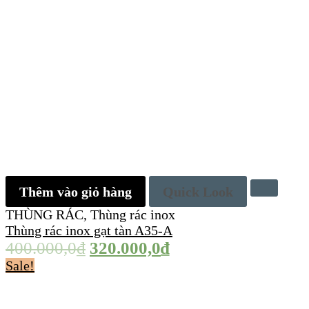
Thêm vào giỏ hàng
Quick Look
THÙNG RÁC
,
Thùng rác inox
Thùng rác inox gạt tàn A35-A
400.000,0
₫
320.000,0
₫
Sale!