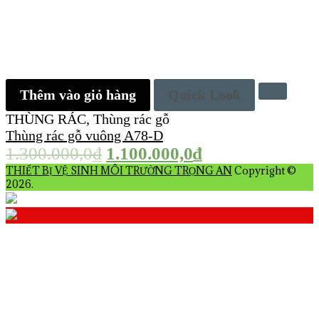
Thêm vào giỏ hàng
Quick Look
THÙNG RÁC
,
Thùng rác gỗ
Thùng rác gỗ vuông A78-D
1.300.000,0
₫
1.100.000,0
₫
THIẾT BỊ VỆ SINH MÔI TRƯỜNG TRỌNG AN
Copyright ©
2026.