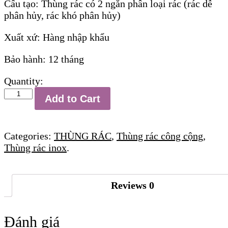
Cấu tạo: Thùng rác có 2 ngăn phân loại rác (rác dễ
phân hủy, rác khó phân hủy)
Xuất xứ: Hàng nhập khẩu
Bảo hành: 12 tháng
Quantity:
Thùng
Add to Cart
rác
inox
2
Categories:
THÙNG RÁC
,
Thùng rác công cộng
,
ngăn
Thùng rác inox
.
ngoài
trời
số
Reviews
0
lượng
Đánh giá