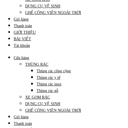
DỤNG CỤ VỆ SINH
GHẾ CÔNG VIÊN NGOÀI TRỜI
Giỏ hàng
Thanh toán
GIỚI THIỆU
BÀI VIẾT
Tài khoản
Cửa hàng
THÙNG RÁC
Thùng rác công cộng
Thùng rác y tế
Thùng rác inox
Thùng rác gỗ
XE GOM RÁC
DỤNG CỤ VỆ SINH
GHẾ CÔNG VIÊN NGOÀI TRỜI
Giỏ hàng
Thanh toán