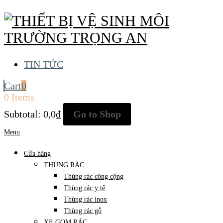
TIN TỨC
Cart
0
0 Items
Subtotal:
0,0
₫
Go to Shop
Menu
Cửa hàng
THÙNG RÁC
Thùng rác công cộng
Thùng rác y tế
Thùng rác inox
Thùng rác gỗ
XE GOM RÁC