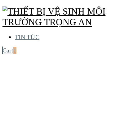
TIN TỨC
Cart
1