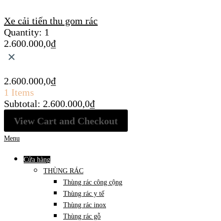
Xe cải tiến thu gom rác
Quantity:
1
2.600.000,0
₫
×
2.600.000,0
₫
1 Items
Subtotal:
2.600.000,0
₫
View Cart and Checkout
Menu
Cửa hàng
THÙNG RÁC
Thùng rác công cộng
Thùng rác y tế
Thùng rác inox
Thùng rác gỗ