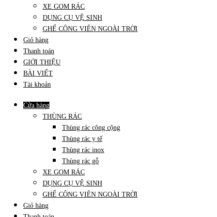
XE GOM RÁC
DỤNG CỤ VỆ SINH
GHẾ CÔNG VIÊN NGOÀI TRỜI
Giỏ hàng
Thanh toán
GIỚI THIỆU
BÀI VIẾT
Tài khoản
Cửa hàng
THÙNG RÁC
Thùng rác công cộng
Thùng rác y tế
Thùng rác inox
Thùng rác gỗ
XE GOM RÁC
DỤNG CỤ VỆ SINH
GHẾ CÔNG VIÊN NGOÀI TRỜI
Giỏ hàng
Thanh toán