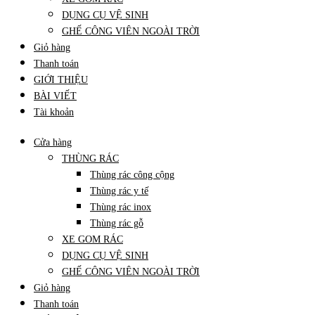
DỤNG CỤ VỆ SINH
GHẾ CÔNG VIÊN NGOÀI TRỜI
Giỏ hàng
Thanh toán
GIỚI THIỆU
BÀI VIẾT
Tài khoản
Cửa hàng
THÙNG RÁC
Thùng rác công cộng
Thùng rác y tế
Thùng rác inox
Thùng rác gỗ
XE GOM RÁC
DỤNG CỤ VỆ SINH
GHẾ CÔNG VIÊN NGOÀI TRỜI
Giỏ hàng
Thanh toán