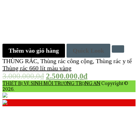
Thêm vào giỏ hàng
Quick Look
THÙNG RÁC
,
Thùng rác công cộng
,
Thùng rác y tế
Thùng rác 660 lít màu vàng
3.000.000,0
₫
2.500.000,0
₫
THIẾT BỊ VỆ SINH MÔI TRƯỜNG TRỌNG AN
Copyright ©
2026.