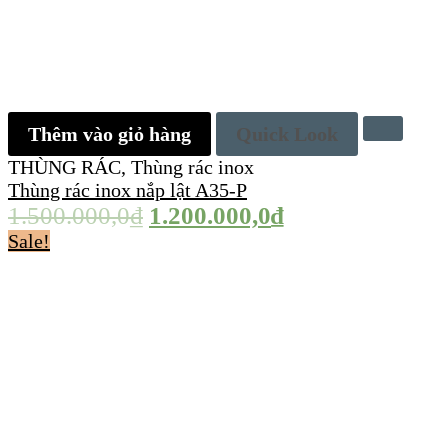
Thêm vào giỏ hàng
Quick Look
THÙNG RÁC
,
Thùng rác inox
Thùng rác inox nắp lật A35-P
1.500.000,0
₫
1.200.000,0
₫
Sale!