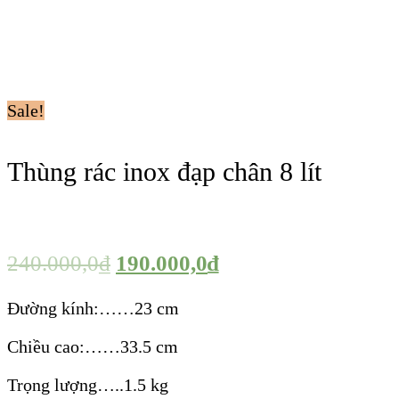
Sale!
Thùng rác inox đạp chân 8 lít
240.000,0
₫
190.000,0
₫
Đường kính:……23 cm
Chiều cao:……33.5 cm
Trọng lượng…..1.5 kg