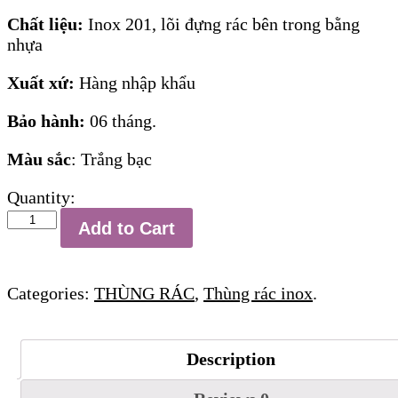
Chất liệu:
Inox 201, lõi đựng rác bên trong bằng
nhựa
Xuất xứ:
Hàng nhập khẩu
Bảo hành:
06 tháng.
Màu sắc
: Trắng bạc
Quantity:
Thùng
Add to Cart
rác
inox
đạp
Categories:
THÙNG RÁC
,
Thùng rác inox
.
chân
8
lít
Description
số
lượng