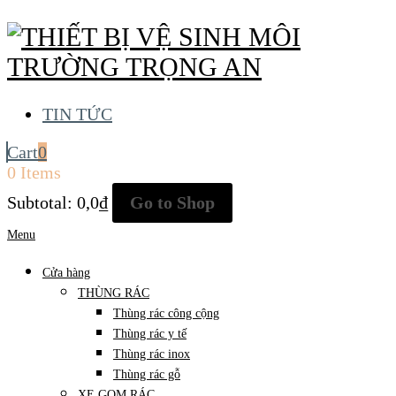
TIN TỨC
Cart
0
0 Items
Subtotal:
0,0
₫
Go to Shop
Menu
Cửa hàng
THÙNG RÁC
Thùng rác công cộng
Thùng rác y tế
Thùng rác inox
Thùng rác gỗ
XE GOM RÁC