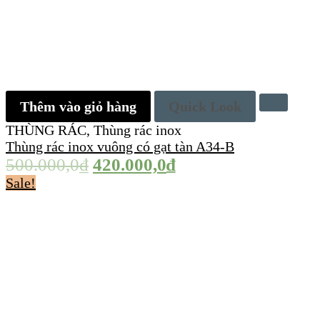
Thêm vào giỏ hàng
Quick Look
THÙNG RÁC
,
Thùng rác inox
Thùng rác inox vuông có gạt tàn A34-B
500.000,0
₫
420.000,0
₫
Sale!