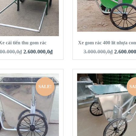
VIEW DETAILS
VIEW DETAILS
HÊM VÀO GIỎ HÀNG
THÊM VÀO GIỎ 
Xe cải tiến thu gom rác
Xe gom rác 400 lít nhựa co
00.000,0
₫
2.600.000,0
₫
3.000.000,0
₫
2.600.000
SALE!
SA
QUICK LOOK
QUICK LOOK
VIEW DETAILS
VIEW DETAILS