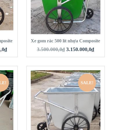
VIEW DETAILS
HÀNG
THÊM VÀO GIỎ HÀNG
mposite
Xe gom rác 500 lít nhựa Composite
,0
₫
3.500.000,0
₫
3.150.000,0
₫
LE!
SALE!
QUICK LOOK
VIEW DETAILS