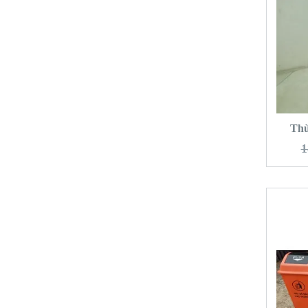
T
Thù
1