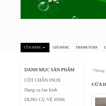
CỬA HÀNG
GIỎ HÀNG
THANH TOÁN
G
DANH MỤC SẢN PHẨM
“Thùng 
CỘT CHẮN INOX
CỬA 
Dụng cụ lau kính
DỤNG CỤ VỆ SINH