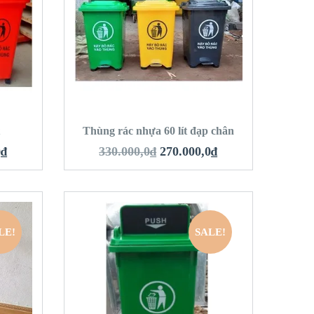
QUICK LOOK
VIEW DETAILS
HÀNG
THÊM VÀO GIỎ HÀNG
t
Thùng rác nhựa 60 lít đạp chân
0
₫
330.000,0
₫
270.000,0
₫
LE!
SALE!
QUICK LOOK