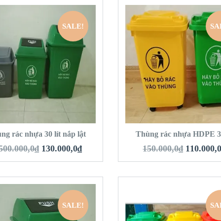
SALE!
SA
QUICK LOOK
QUICK LOOK
VIEW DETAILS
VIEW DETAILS
HÊM VÀO GIỎ HÀNG
THÊM VÀO GIỎ 
ng rác nhựa 30 lít nắp lật
Thùng rác nhựa HDPE 30
500.000,0
₫
130.000,0
₫
150.000,0
₫
110.000,
SALE!
SA