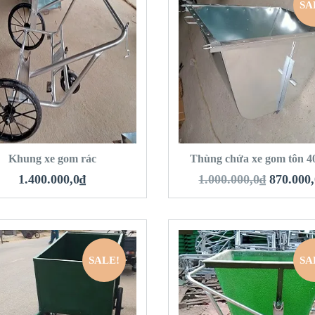
SA
QUICK LOOK
QUICK LOOK
VIEW DETAILS
VIEW DETAILS
HÊM VÀO GIỎ HÀNG
THÊM VÀO GIỎ 
Khung xe gom rác
Thùng chứa xe gom tôn 40
1.400.000,0
₫
1.000.000,0
₫
870.000
SALE!
SA
QUICK LOOK
QUICK LOOK