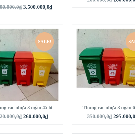
00.000,0
₫
3.500.000,0
₫
SALE!
SA
QUICK LOOK
QUICK LOOK
VIEW DETAILS
VIEW DETAILS
HÊM VÀO GIỎ HÀNG
THÊM VÀO GIỎ 
ng rác nhựa 3 ngăn 45 lít
Thùng rác nhựa 3 ngăn 60
20.000,0
₫
260.000,0
₫
350.000,0
₫
295.000,