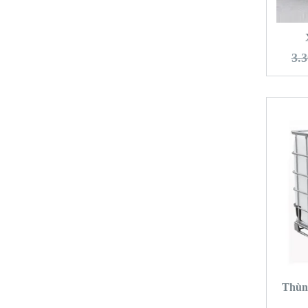
T
3.3
T
Thùn