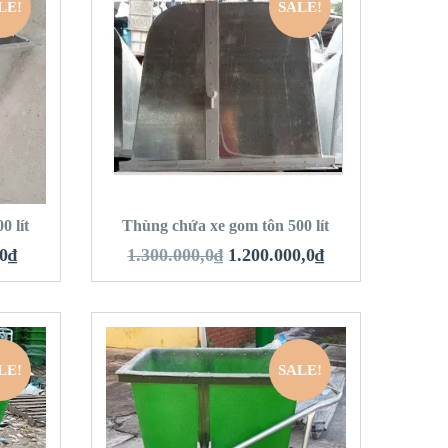
LE!
SALE!
QUICK LOOK
VIEW DETAILS
HÀNG
THÊM VÀO GIỎ HÀNG
0 lít
Thùng chứa xe gom tôn 500 lít
,0
₫
1.300.000,0
₫
1.200.000,0
₫
LE!
SALE!
QUICK LOOK