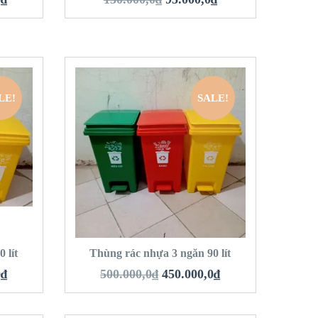
LE!
SALE!
QUICK LOOK
VIEW DETAILS
HÀNG
THÊM VÀO GIỎ HÀNG
 lít
Thùng rác nhựa 3 ngăn 90 lít
0
₫
500.000,0
₫
450.000,0
₫