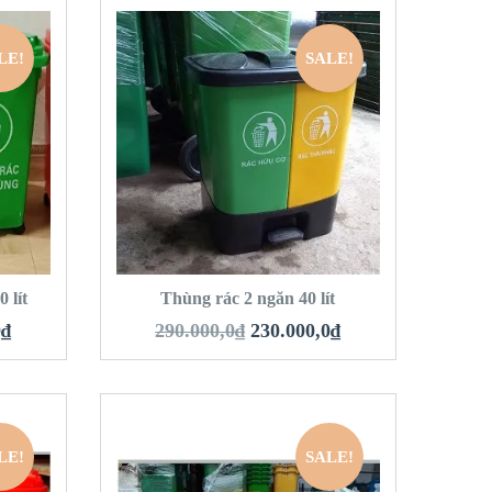
LE!
SALE!
QUICK LOOK
VIEW DETAILS
HÀNG
THÊM VÀO GIỎ HÀNG
 lít
Thùng rác 2 ngăn 40 lít
0
₫
290.000,0
₫
230.000,0
₫
LE!
SALE!