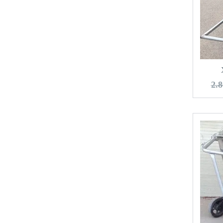
T
2.8