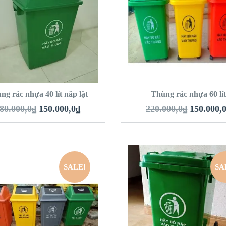
QUICK LOOK
QUICK LOOK
VIEW DETAILS
VIEW DETAILS
HÊM VÀO GIỎ HÀNG
THÊM VÀO GIỎ 
ng rác nhựa 40 lít nắp lật
Thùng rác nhựa 60 lí
80.000,0
₫
150.000,0
₫
220.000,0
₫
150.000,
SALE!
SA
QUICK LOOK
QUICK LOOK