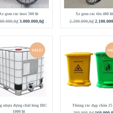
HÊM VÀO GIỎ HÀNG
THÊM VÀO GIỎ 
Xe gom rác inox 500 lít
Xe gom rác tôn 400 lí
00.000,0
₫
3.000.000,0
₫
2.200.000,0
₫
2.100.000
SALE!
SA
QUICK LOOK
QUICK LOOK
VIEW DETAILS
VIEW DETAILS
HÊM VÀO GIỎ HÀNG
THÊM VÀO GIỎ 
g nhựa đựng chất lỏng IBC
Thùng rác đạp chân 25 l
1000 lít
200.000,0
₫
160.000,