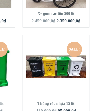
HÀNG
THÊM VÀO GIỎ HÀNG
t
Xe gom rác tôn 500 lít
,0
₫
2.450.000,0
₫
2.350.000,0
₫
LE!
SALE!
QUICK LOOK
VIEW DETAILS
HÀNG
THÊM VÀO GIỎ HÀNG
ít
Thùng rác nhựa 15 lít
0
₫
130.000,0
₫
95.000,0
₫