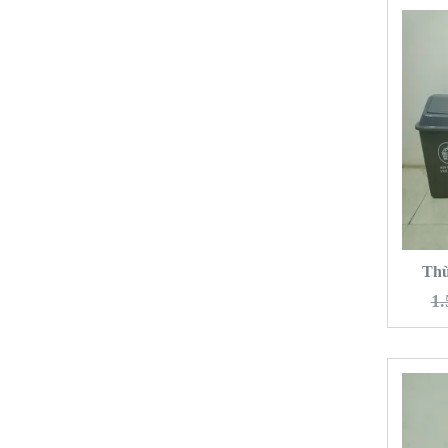
T
Thù
1.