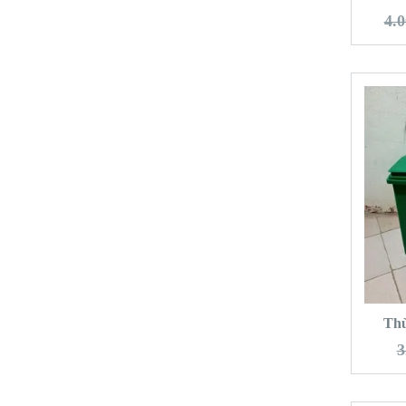
4.0
T
Thù
3