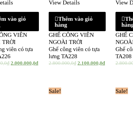
etails
View Details
View D
êm vào giỏ
Thêm vào giỏ
Th
g
hàng
hàn
ÔNG VIÊN
GHẾ CÔNG VIÊN
GHẾ C
 TRỜI
NGOÀI TRỜI
NGOÀI
g viên có tựa
Ghế công viên có tựa
Ghế cô
A226
lưng TA228
TA208
00,0
₫
2.000.000,0
₫
2.800.000,0
₫
2.100.000,0
₫
2.800.0
Sale!
Sale!