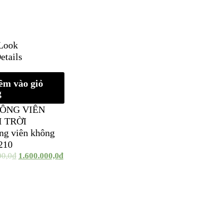
Look
etails
êm vào giỏ
g
ÔNG VIÊN
 TRỜI
ng viên không
210
00,0
₫
1.600.000,0
₫