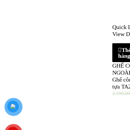
Quick 
View D
Th
hàn
GHẾ C
NGOÀI
Ghế cô
tựa TA
2.300.0