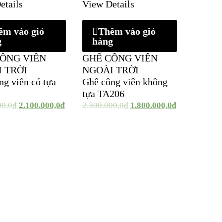
etails
View Details
êm vào giỏ
Thêm vào giỏ
g
hàng
ÔNG VIÊN
GHẾ CÔNG VIÊN
 TRỜI
NGOÀI TRỜI
ng viên có tựa
Ghế công viên không
tựa TA206
00,0
₫
2.100.000,0
₫
2.300.000,0
₫
1.800.000,0
₫