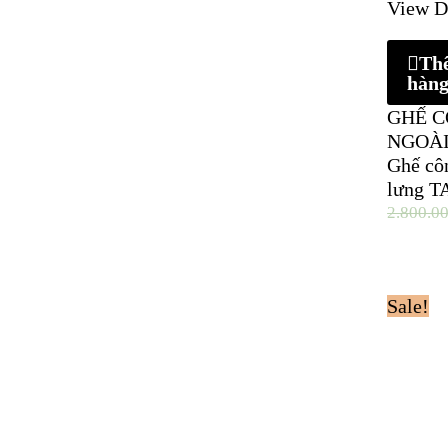
View D
Th
hàn
GHẾ C
NGOÀI
Ghế côn
lưng T
2.800.0
Sale!