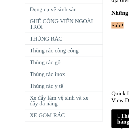
Dụng cụ vệ sinh sàn
Những 
GHẾ CÔNG VIÊN NGOÀI
Sale!
TRỜI
THÙNG RÁC
Thùng rác công cộng
Thùng rác gỗ
Thùng rác inox
Thùng rác y tế
Quick 
Xe đẩy làm vệ sinh và xe
View D
đẩy đa năng
XE GOM RÁC
Th
hàn