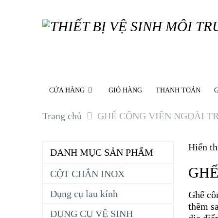
CỬA HÀNG
GIỎ HÀNG
THANH TOÁN
G
Trang chủ
GHẾ CÔNG VIÊN NGOÀI T
Hiển th
DANH MỤC SẢN PHẨM
GHẾ
CỘT CHẮN INOX
Dụng cụ lau kính
Ghế côn
thêm sa
DỤNG CỤ VỆ SINH
địa điể