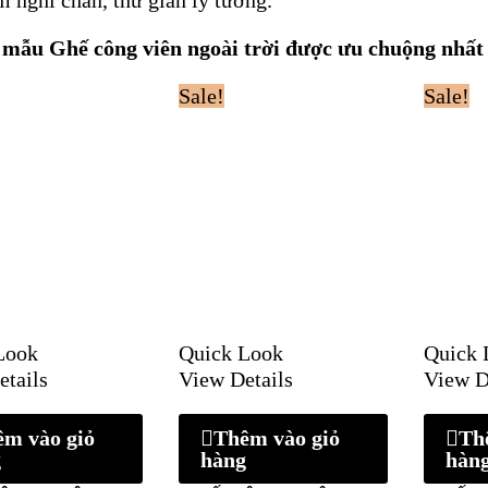
mẫu Ghế công viên ngoài trời được ưu chuộng nhất tr
Sale!
Sale!
Look
Quick Look
Quick 
etails
View Details
View D
êm vào giỏ
Thêm vào giỏ
Th
g
hàng
hàn