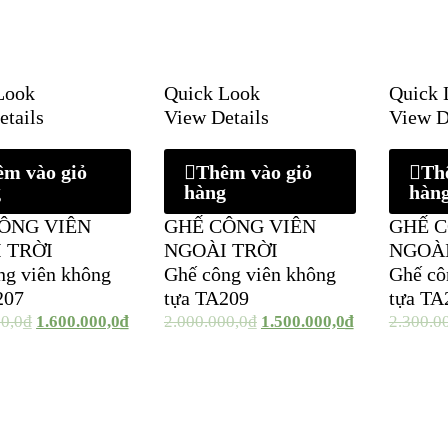
Look
Quick Look
Quick 
etails
View Details
View D
êm vào giỏ
Thêm vào giỏ
Th
g
hàng
hàn
ÔNG VIÊN
GHẾ CÔNG VIÊN
GHẾ C
 TRỜI
NGOÀI TRỜI
NGOÀI
ng viên không
Ghế công viên không
Ghế cô
207
tựa TA209
tựa TA
00,0
₫
1.600.000,0
₫
2.000.000,0
₫
1.500.000,0
₫
2.300.0