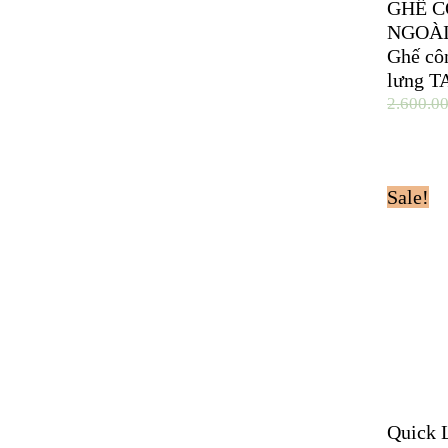
GHẾ C
NGOÀI
Ghế côn
lưng T
2.600.0
Sale!
Quick 