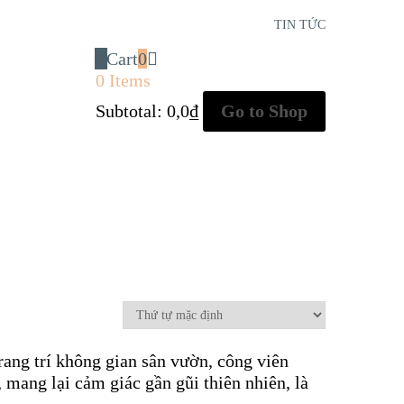
TIN TỨC
Cart
0
0 Items
Subtotal:
0,0
₫
Go to Shop
trang trí không gian sân vườn, công viên
 mang lại cảm giác gần gũi thiên nhiên, là