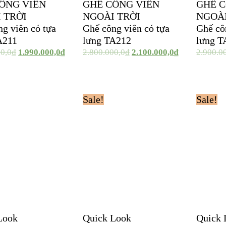
ÔNG VIÊN
GHẾ CÔNG VIÊN
GHẾ C
 TRỜI
NGOÀI TRỜI
NGOÀI
g viên có tựa
Ghế công viên có tựa
Ghế cô
A211
lưng TA212
lưng T
00,0
₫
1.990.000,0
₫
2.800.000,0
₫
2.100.000,0
₫
2.900.0
Sale!
Sale!
Look
Quick Look
Quick 