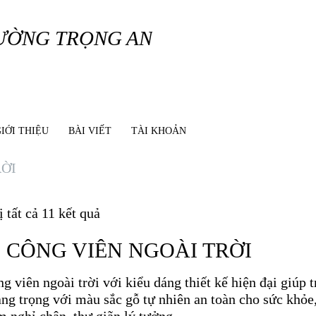
IỚI THIỆU
BÀI VIẾT
TÀI KHOẢN
RỜI
ị tất cả 11 kết quả
 CÔNG VIÊN NGOÀI TRỜI
g viên ngoài trời với kiểu dáng thiết kế hiện đại giúp 
ng trọng với màu sắc gỗ tự nhiên an toàn cho sức khỏe,
m nghỉ chân, thư giãn lý tưởng.