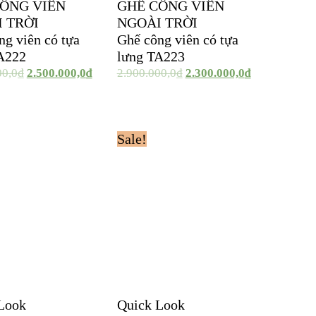
ÔNG VIÊN
GHẾ CÔNG VIÊN
 TRỜI
NGOÀI TRỜI
ng viên có tựa
Ghế công viên có tựa
A222
lưng TA223
00,0
₫
2.500.000,0
₫
2.900.000,0
₫
2.300.000,0
₫
Sale!
Look
Quick Look