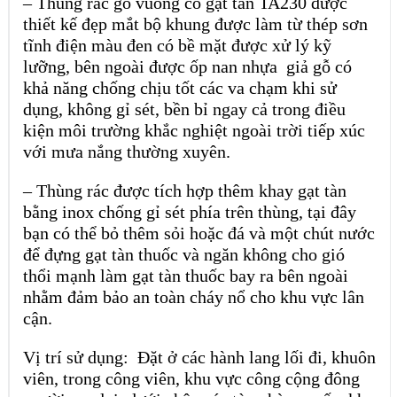
– Thùng rác gỗ vuông có gạt tàn TA230 được
thiết kế đẹp mắt bộ khung được làm từ thép sơn
tĩnh điện màu đen có bề mặt được xử lý kỹ
lưỡng, bên ngoài được ốp nan nhựa giả gỗ có
khả năng chống chịu tốt các va chạm khi sử
dụng, không gỉ sét, bền bỉ ngay cả trong điều
kiện môi trường khắc nghiệt ngoài trời tiếp xúc
với mưa nắng thường xuyên.
– Thùng rác được tích hợp thêm khay gạt tàn
bằng inox chống gỉ sét phía trên thùng, tại đây
bạn có thể bỏ thêm sỏi hoặc đá và một chút nước
để đựng gạt tàn thuốc và ngăn không cho gió
thổi mạnh làm gạt tàn thuốc bay ra bên ngoài
nhằm đảm bảo an toàn cháy nổ cho khu vực lân
cận.
Vị trí sử dụng: Đặt ở các hành lang lối đi, khuôn
viên, trong công viên, khu vực công cộng đông