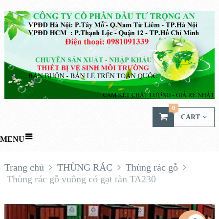
0
CART
MENU
Trang chủ
THÙNG RÁC
Thùng rác gỗ
Thùng rác gỗ vuông có gạt tàn TA230