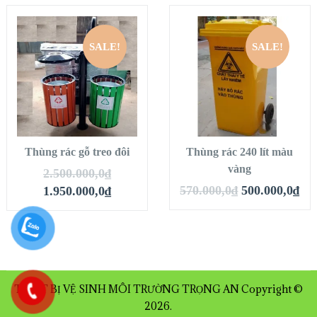
SALE!
SALE!
Thùng rác gỗ treo đôi
Thùng rác 240 lít màu
vàng
2.500.000,0
₫
570.000,0
₫
500.000,0
₫
1.950.000,0
₫
THIẾT BỊ VỆ SINH MÔI TRƯỜNG TRỌNG AN
Copyright ©
2026.