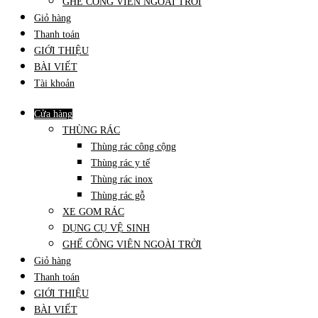
GHẾ CÔNG VIÊN NGOÀI TRỜI
Giỏ hàng
Thanh toán
GIỚI THIỆU
BÀI VIẾT
Tài khoản
Cửa hàng
THÙNG RÁC
Thùng rác công cộng
Thùng rác y tế
Thùng rác inox
Thùng rác gỗ
XE GOM RÁC
DỤNG CỤ VỆ SINH
GHẾ CÔNG VIÊN NGOÀI TRỜI
Giỏ hàng
Thanh toán
GIỚI THIỆU
BÀI VIẾT