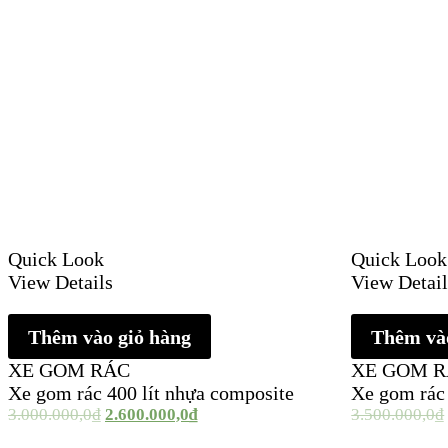
Quick Look
Quick Look
View Details
View Detail
Thêm vào giỏ hàng
Thêm vào
XE GOM RÁC
XE GOM 
Xe gom rác 400 lít nhựa composite
Xe gom rác 
3.000.000,0
₫
2.600.000,0
₫
3.500.000,0
₫