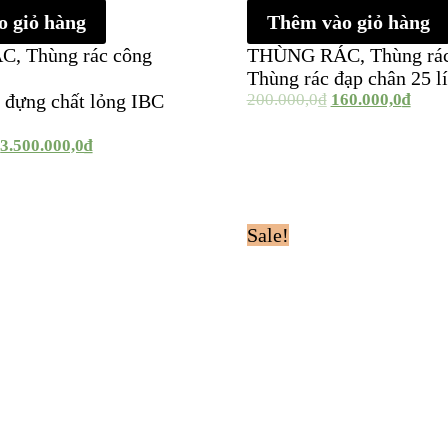
 giỏ hàng
Thêm vào giỏ hàng
ÁC
,
Thùng rác công
THÙNG RÁC
,
Thùng rác
Thùng rác đạp chân 25 lí
 đựng chất lỏng IBC
200.000,0
₫
160.000,0
₫
3.500.000,0
₫
Sale!