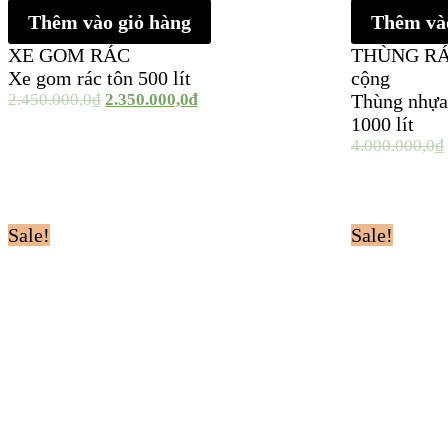
Thêm vào giỏ hàng
Thêm vào
XE GOM RÁC
THÙNG R
Xe gom rác tôn 500 lít
cộng
2.450.000,0
₫
2.350.000,0
₫
Thùng nhựa
1000 lít
4.000.000,0
₫
Sale!
Sale!