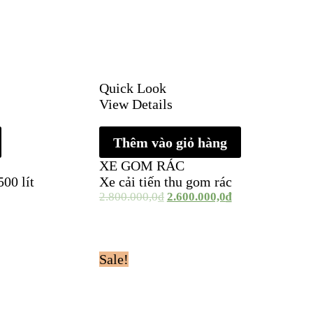
Quick Look
View Details
Thêm vào giỏ hàng
XE GOM RÁC
00 lít
Xe cải tiến thu gom rác
2.800.000,0
₫
2.600.000,0
₫
Sale!