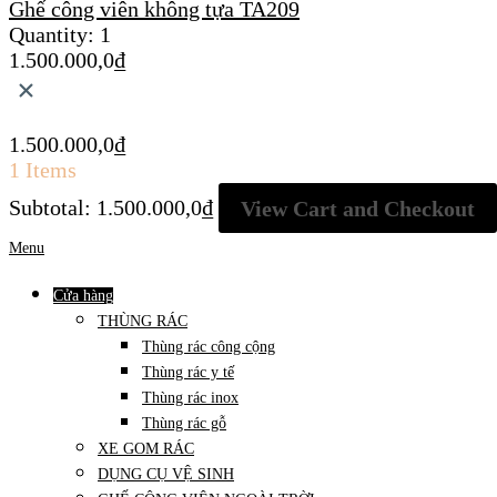
Ghế công viên không tựa TA209
Quantity:
1
1.500.000,0
₫
×
1.500.000,0
₫
1 Items
Subtotal:
1.500.000,0
₫
View Cart and Checkout
Menu
Cửa hàng
THÙNG RÁC
Thùng rác công cộng
Thùng rác y tế
Thùng rác inox
Thùng rác gỗ
XE GOM RÁC
DỤNG CỤ VỆ SINH