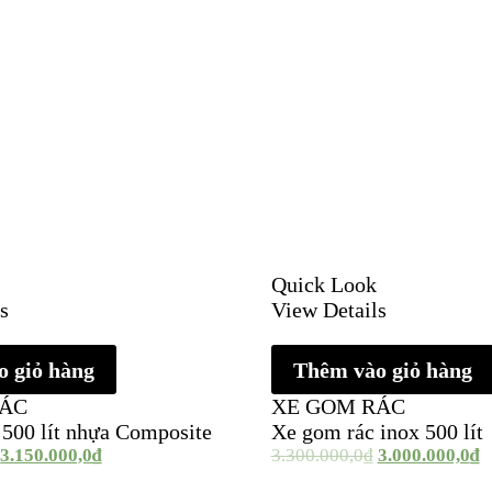
Quick Look
s
View Details
 giỏ hàng
Thêm vào giỏ hàng
RÁC
XE GOM RÁC
500 lít nhựa Composite
Xe gom rác inox 500 lít
3.150.000,0
₫
3.300.000,0
₫
3.000.000,0
₫