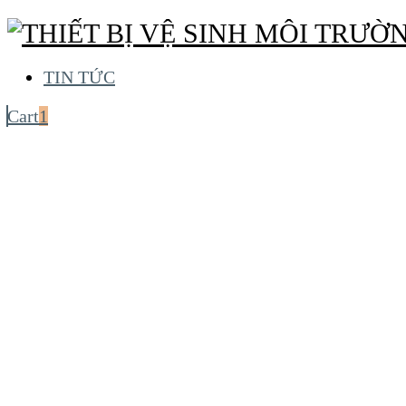
TIN TỨC
Cart
1