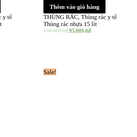
Thêm vào giỏ hàng
 y tế
THÙNG RÁC
,
Thùng rác y tế
t
Thùng rác nhựa 15 lít
130.000,0
₫
95.000,0
₫
Sale!