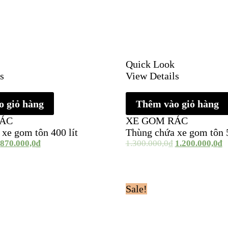
Quick Look
s
View Details
 giỏ hàng
Thêm vào giỏ hàng
RÁC
XE GOM RÁC
xe gom tôn 400 lít
Thùng chứa xe gom tôn 5
870.000,0
₫
1.300.000,0
₫
1.200.000,0
₫
Sale!