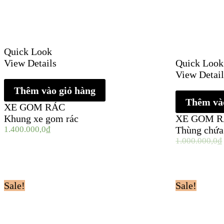
Quick Look
View Details
Quick Look
View Detail
Thêm vào giỏ hàng
Thêm vào
XE GOM RÁC
Khung xe gom rác
XE GOM 
1.400.000,0
₫
Thùng chứa 
1.000.000,0
₫
Sale!
Sale!