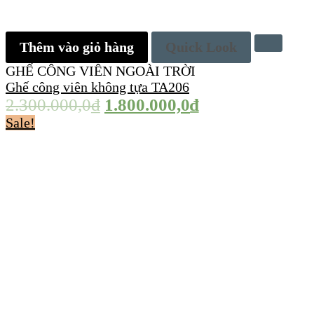
Thêm vào giỏ hàng
Quick Look
GHẾ CÔNG VIÊN NGOÀI TRỜI
Ghế công viên không tựa TA206
2.300.000,0
₫
1.800.000,0
₫
Sale!