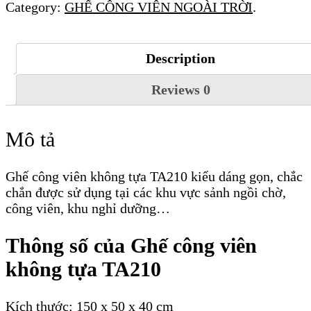
Category:
GHẾ CÔNG VIÊN NGOÀI TRỜI
.
tựa
TA210
số
Description
lượng
Reviews
0
Mô tả
Ghế công viên không tựa TA210 kiểu dáng gọn, chắc
chắn được sử dụng tại các khu vực sảnh ngồi chờ,
công viên, khu nghỉ dưỡng…
Thông số của Ghế công viên
không tựa TA210
Kích thước: 150 x 50 x 40 cm