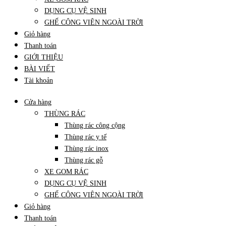
DỤNG CỤ VỆ SINH
GHẾ CÔNG VIÊN NGOÀI TRỜI
Giỏ hàng
Thanh toán
GIỚI THIỆU
BÀI VIẾT
Tài khoản
Cửa hàng
THÙNG RÁC
Thùng rác công cộng
Thùng rác y tế
Thùng rác inox
Thùng rác gỗ
XE GOM RÁC
DỤNG CỤ VỆ SINH
GHẾ CÔNG VIÊN NGOÀI TRỜI
Giỏ hàng
Thanh toán