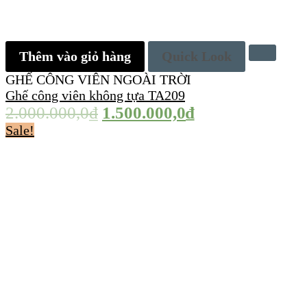
Thêm vào giỏ hàng
Quick Look
GHẾ CÔNG VIÊN NGOÀI TRỜI
Ghế công viên không tựa TA209
2.000.000,0
₫
1.500.000,0
₫
Sale!