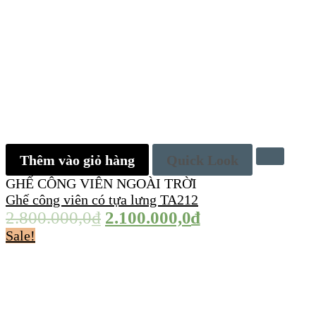
Thêm vào giỏ hàng
Quick Look
GHẾ CÔNG VIÊN NGOÀI TRỜI
Ghế công viên có tựa lưng TA212
2.800.000,0
₫
2.100.000,0
₫
Sale!