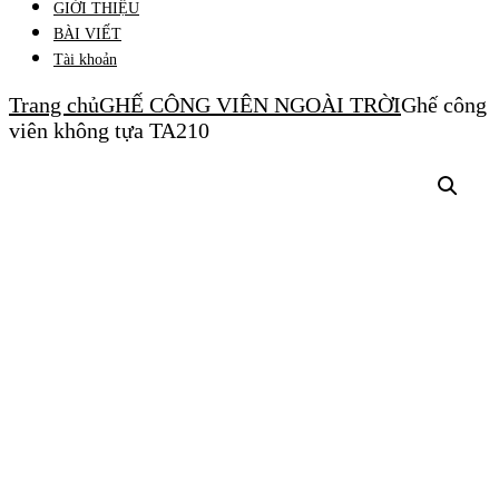
GIỚI THIỆU
BÀI VIẾT
Tài khoản
Trang chủ
GHẾ CÔNG VIÊN NGOÀI TRỜI
Ghế công
viên không tựa TA210