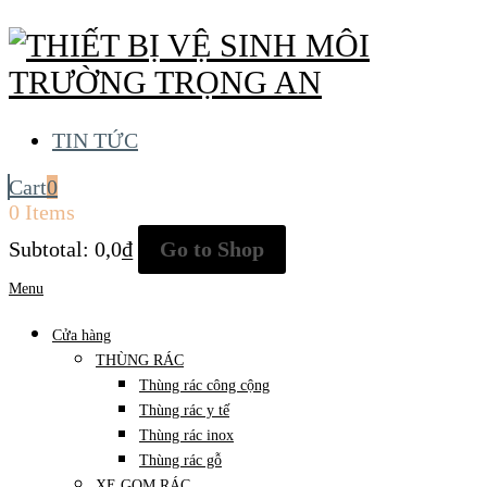
TIN TỨC
Cart
0
0 Items
Subtotal:
0,0
₫
Go to Shop
Menu
Cửa hàng
THÙNG RÁC
Thùng rác công cộng
Thùng rác y tế
Thùng rác inox
Thùng rác gỗ
XE GOM RÁC