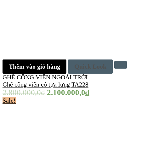
Thêm vào giỏ hàng
Quick Look
GHẾ CÔNG VIÊN NGOÀI TRỜI
Ghế công viên có tựa lưng TA228
2.800.000,0
₫
2.100.000,0
₫
Sale!