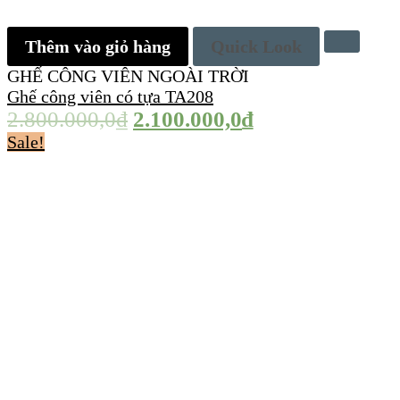
Thêm vào giỏ hàng
Quick Look
GHẾ CÔNG VIÊN NGOÀI TRỜI
Ghế công viên có tựa TA208
2.800.000,0
₫
2.100.000,0
₫
Sale!