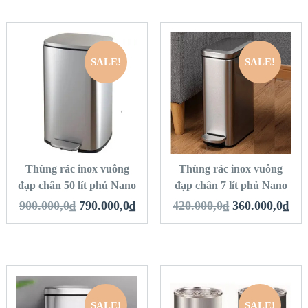
SALE!
SALE!
QUICK LOOK
QUICK LOOK
VIEW DETAILS
VIEW DETAILS
THÊM VÀO GIỎ
THÊM VÀO GIỎ
HÀNG
HÀNG
Thùng rác inox vuông
Thùng rác inox vuông
đạp chân 50 lít phủ Nano
đạp chân 7 lít phủ Nano
900.000,0
₫
790.000,0
₫
420.000,0
₫
360.000,0
₫
SALE!
SALE!