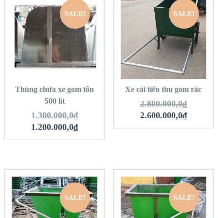
SALE!
SALE!
QUICK LOOK
QUICK LOOK
VIEW DETAILS
VIEW DETAILS
THÊM VÀO GIỎ
THÊM VÀO GIỎ
HÀNG
HÀNG
Thùng chứa xe gom tôn
Xe cải tiến thu gom rác
500 lít
2.800.000,0
₫
1.300.000,0
₫
2.600.000,0
₫
1.200.000,0
₫
SALE!
SALE!
QUICK LOOK
QUICK LOOK