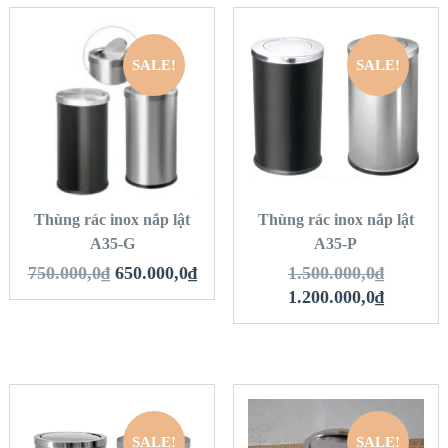
SALE!
SALE!
QUICK LOOK
QUICK LOOK
VIEW DETAILS
VIEW DETAILS
THÊM VÀO GIỎ
THÊM VÀO GIỎ
HÀNG
HÀNG
Thùng rác inox nắp lật
Thùng rác inox nắp lật
A35-G
A35-P
750.000,0
₫
650.000,0
₫
1.500.000,0
₫
1.200.000,0
₫
SALE!
SALE!