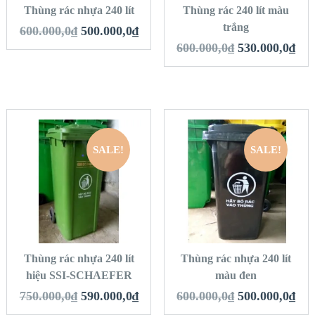
Thùng rác nhựa 240 lít
Thùng rác 240 lít màu
trắng
600.000,0
₫
500.000,0
₫
600.000,0
₫
530.000,0
₫
SALE!
SALE!
QUICK LOOK
QUICK LOOK
VIEW DETAILS
VIEW DETAILS
THÊM VÀO GIỎ
THÊM VÀO GIỎ
HÀNG
HÀNG
Thùng rác nhựa 240 lít
Thùng rác nhựa 240 lít
hiệu SSI-SCHAEFER
màu đen
750.000,0
₫
590.000,0
₫
600.000,0
₫
500.000,0
₫