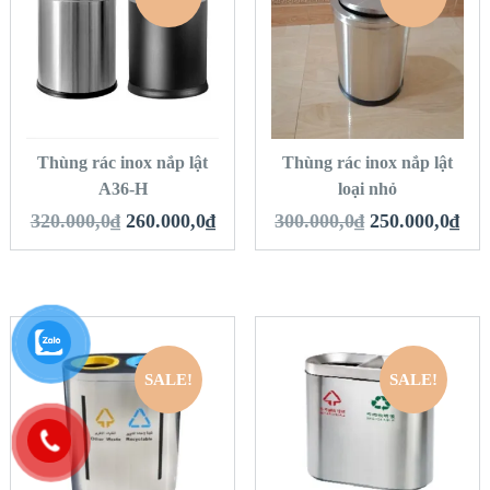
QUICK LOOK
QUICK LOOK
VIEW DETAILS
VIEW DETAILS
THÊM VÀO GIỎ
THÊM VÀO GIỎ
HÀNG
HÀNG
Thùng rác inox nắp lật
Thùng rác inox nắp lật
A36-H
loại nhỏ
320.000,0
₫
260.000,0
₫
300.000,0
₫
250.000,0
₫
SALE!
SALE!
QUICK LOOK
QUICK LOOK
VIEW DETAILS
VIEW DETAILS
THÊM VÀO GIỎ
THÊM VÀO GIỎ