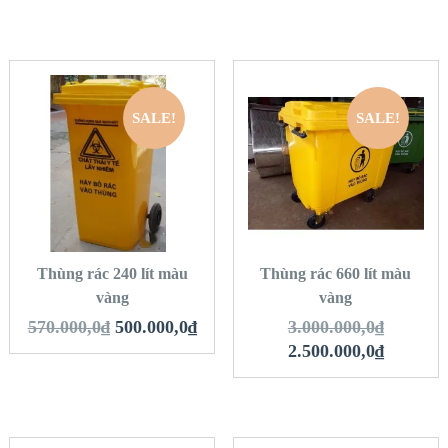
SALE!
SALE!
QUICK LOOK
QUICK LOOK
VIEW DETAILS
VIEW DETAILS
THÊM VÀO GIỎ
THÊM VÀO GIỎ
HÀNG
HÀNG
Thùng rác 240 lít màu
Thùng rác 660 lít màu
vàng
vàng
570.000,0
₫
500.000,0
₫
3.000.000,0
₫
2.500.000,0
₫