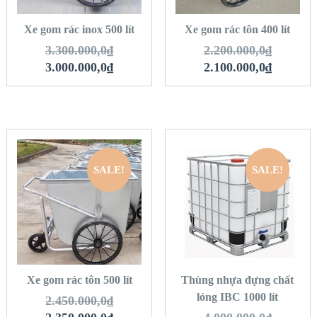
HÀNG
HÀNG
Xe gom rác inox 500 lít
Xe gom rác tôn 400 lít
3.300.000,0
₫
2.200.000,0
₫
3.000.000,0
₫
2.100.000,0
₫
SALE!
SALE!
QUICK LOOK
QUICK LOOK
VIEW DETAILS
VIEW DETAILS
THÊM VÀO GIỎ
THÊM VÀO GIỎ
HÀNG
HÀNG
Xe gom rác tôn 500 lít
Thùng nhựa đựng chất
lỏng IBC 1000 lít
2.450.000,0
₫