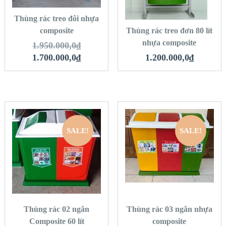
HÀNG
Thùng rác treo đôi nhựa
composite
Thùng rác treo đơn 80 lít
nhựa composite
1.950.000,0
₫
1.700.000,0
₫
1.200.000,0
₫
SALE!
SALE!
QUICK LOOK
QUICK LOOK
VIEW DETAILS
VIEW DETAILS
THÊM VÀO GIỎ
THÊM VÀO GIỎ
HÀNG
HÀNG
Thùng rác 02 ngăn
Thùng rác 03 ngăn nhựa
Composite 60 lít
composite