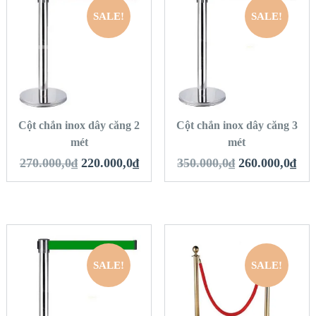
SALE!
SALE!
QUICK LOOK
QUICK LOOK
VIEW DETAILS
VIEW DETAILS
THÊM VÀO GIỎ
THÊM VÀO GIỎ
HÀNG
HÀNG
Cột chắn inox dây căng 2
Cột chắn inox dây căng 3
mét
mét
270.000,0
₫
220.000,0
₫
350.000,0
₫
260.000,0
₫
SALE!
SALE!
QUICK LOOK
QUICK LOOK