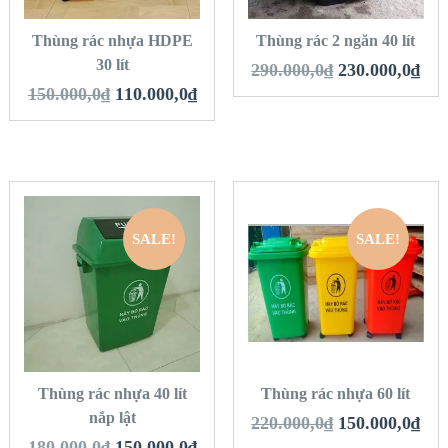
Thùng rác nhựa HDPE
Thùng rác 2 ngăn 40 lít
30 lít
290.000,0
₫
230.000,0
₫
150.000,0
₫
110.000,0
₫
SALE!
SALE!
QUICK LOOK
QUICK LOOK
VIEW DETAILS
VIEW DETAILS
THÊM VÀO GIỎ
THÊM VÀO GIỎ
HÀNG
HÀNG
Thùng rác nhựa 40 lít
Thùng rác nhựa 60 lít
nắp lật
220.000,0
₫
150.000,0
₫
180.000,0
₫
150.000,0
₫