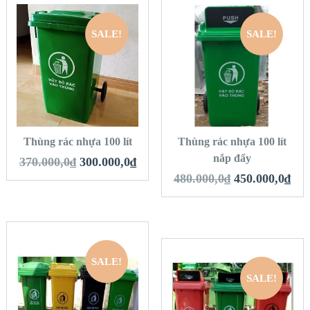
SALE!
SALE!
QUICK LOOK
QUICK LOOK
VIEW DETAILS
VIEW DETAILS
THÊM VÀO GIỎ
THÊM VÀO GIỎ
HÀNG
HÀNG
Thùng rác nhựa 100 lít
Thùng rác nhựa 100 lít
nắp đẩy
370.000,0
₫
300.000,0
₫
480.000,0
₫
450.000,0
₫
SALE!
QUICK LOOK
SALE!
QUICK LOOK