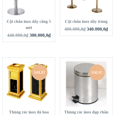
VIEW DETAILS
VIEW DETAILS
THÊM VÀO GIỎ
THÊM VÀO GIỎ
HÀNG
HÀNG
Cột chắn inox dây căng 5
Cột chắn inox dây trùng
mét
400.000,0
₫
340.000,0
₫
440.000,0
₫
300.000,0
₫
SALE!
SALE!
QUICK LOOK
QUICK LOOK
VIEW DETAILS
VIEW DETAILS
THÊM VÀO GIỎ
THÊM VÀO GIỎ
HÀNG
HÀNG
Thùng rác inox đá hoa
Thùng rác inox đạp chân