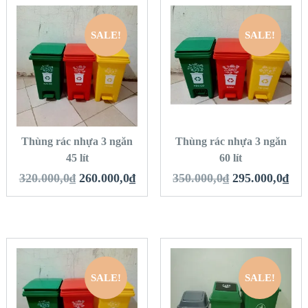
SALE!
SALE!
QUICK LOOK
QUICK LOOK
VIEW DETAILS
VIEW DETAILS
THÊM VÀO GIỎ
THÊM VÀO GIỎ
HÀNG
HÀNG
Thùng rác nhựa 3 ngăn
Thùng rác nhựa 3 ngăn
45 lít
60 lít
320.000,0
₫
260.000,0
₫
350.000,0
₫
295.000,0
₫
SALE!
SALE!
QUICK LOOK
QUICK LOOK