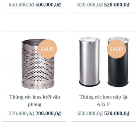
650.000,0
₫
500.000,0
₫
620.000,0
₫
520.000,0
₫
SALE!
SALE!
QUICK LOOK
QUICK LOOK
VIEW DETAILS
VIEW DETAILS
THÊM VÀO GIỎ
THÊM VÀO GIỎ
HÀNG
HÀNG
Thùng rác inox lưới văn
Thùng rác inox nắp lật
phòng
A35-F
270.000,0
₫
200.000,0
₫
650.000,0
₫
520.000,0
₫