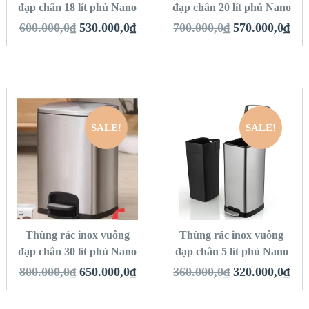
đạp chân 18 lít phủ Nano
đạp chân 20 lít phủ Nano
600.000,0
₫
530.000,0
₫
700.000,0
₫
570.000,0
₫
SALE!
SALE!
QUICK LOOK
QUICK LOOK
VIEW DETAILS
VIEW DETAILS
THÊM VÀO GIỎ
THÊM VÀO GIỎ
HÀNG
HÀNG
Thùng rác inox vuông
Thùng rác inox vuông
đạp chân 30 lít phủ Nano
đạp chân 5 lít phủ Nano
800.000,0
₫
650.000,0
₫
360.000,0
₫
320.000,0
₫