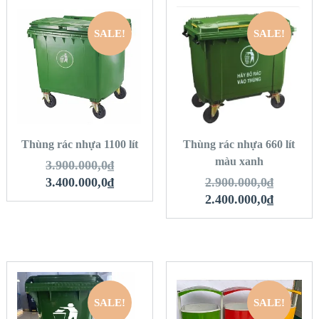
SALE!
SALE!
QUICK LOOK
QUICK LOOK
VIEW DETAILS
VIEW DETAILS
THÊM VÀO GIỎ
THÊM VÀO GIỎ
HÀNG
HÀNG
Thùng rác nhựa 1100 lít
Thùng rác nhựa 660 lít
màu xanh
3.900.000,0
₫
3.400.000,0
₫
2.900.000,0
₫
2.400.000,0
₫
SALE!
SALE!