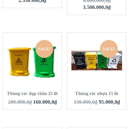
2.350.000,0
₫
4.000.000,0
₫
3.500.000,0
₫
SALE!
SALE!
QUICK LOOK
QUICK LOOK
VIEW DETAILS
VIEW DETAILS
THÊM VÀO GIỎ
THÊM VÀO GIỎ
HÀNG
HÀNG
Thùng rác đạp chân 25 lít
Thùng rác nhựa 15 lít
200.000,0
₫
160.000,0
₫
130.000,0
₫
95.000,0
₫