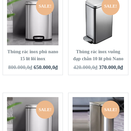
SALE!
SALE!
QUICK LOOK
QUICK LOOK
VIEW DETAILS
VIEW DETAILS
THÊM VÀO GIỎ
THÊM VÀO GIỎ
HÀNG
HÀNG
Thùng rác inox phủ nano
Thùng rác inox vuông
15 lít lõi inox
đạp chân 10 lít phủ Nano
800.000,0
₫
650.000,0
₫
420.000,0
₫
370.000,0
₫
SALE!
SALE!
QUICK LOOK
QUICK LOOK