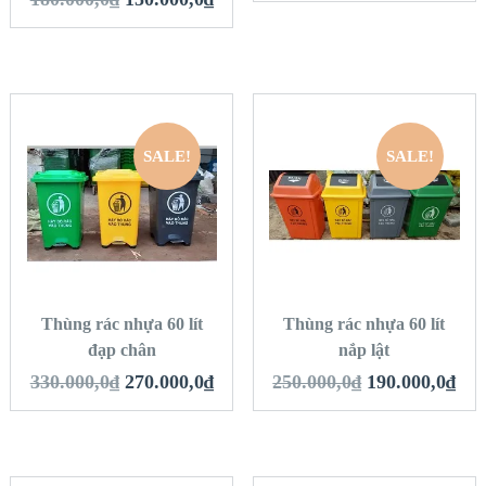
SALE!
SALE!
QUICK LOOK
QUICK LOOK
VIEW DETAILS
VIEW DETAILS
THÊM VÀO GIỎ
THÊM VÀO GIỎ
HÀNG
HÀNG
Thùng rác nhựa 60 lít
Thùng rác nhựa 60 lít
đạp chân
nắp lật
330.000,0
₫
270.000,0
₫
250.000,0
₫
190.000,0
₫