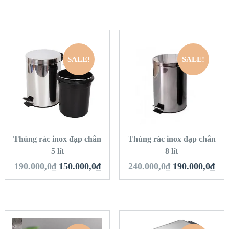
SALE!
SALE!
QUICK LOOK
QUICK LOOK
VIEW DETAILS
VIEW DETAILS
THÊM VÀO GIỎ
THÊM VÀO GIỎ
HÀNG
HÀNG
Thùng rác inox đạp chân
Thùng rác inox đạp chân
5 lít
8 lít
190.000,0
₫
150.000,0
₫
240.000,0
₫
190.000,0
₫