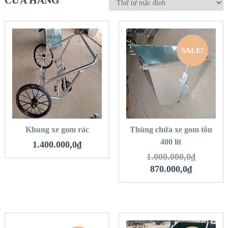
CỬA HÀNG
SALE!
QUICK LOOK
QUICK LOOK
VIEW DETAILS
VIEW DETAILS
THÊM VÀO GIỎ
THÊM VÀO GIỎ
HÀNG
HÀNG
Khung xe gom rác
Thùng chứa xe gom tôn
400 lít
1.400.000,0
₫
1.000.000,0
₫
870.000,0
₫