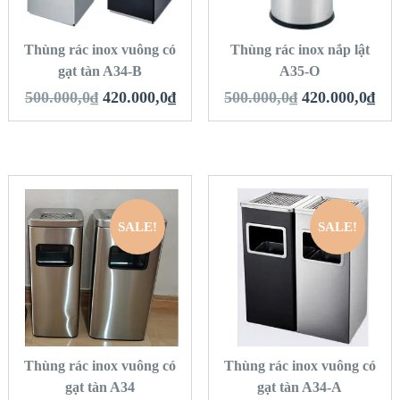
HÀNG
HÀNG
Thùng rác inox vuông có
Thùng rác inox nắp lật
gạt tàn A34-B
A35-O
500.000,0
₫
420.000,0
₫
500.000,0
₫
420.000,0
₫
SALE!
SALE!
QUICK LOOK
QUICK LOOK
VIEW DETAILS
VIEW DETAILS
THÊM VÀO GIỎ
THÊM VÀO GIỎ
HÀNG
HÀNG
Thùng rác inox vuông có
Thùng rác inox vuông có
gạt tàn A34
gạt tàn A34-A