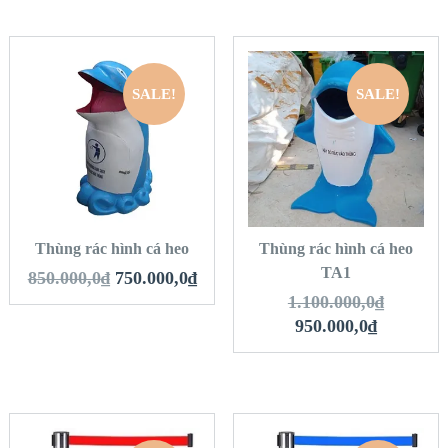
SALE!
SALE!
QUICK LOOK
QUICK LOOK
VIEW DETAILS
VIEW DETAILS
THÊM VÀO GIỎ
THÊM VÀO GIỎ
HÀNG
HÀNG
Thùng rác hình cá heo
Thùng rác hình cá heo
TA1
850.000,0
₫
750.000,0
₫
1.100.000,0
₫
950.000,0
₫