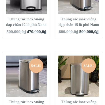
VIEW DETAILS
VIEW DETAILS
THÊM VÀO GIỎ
THÊM VÀO GIỎ
HÀNG
HÀNG
Thùng rác inox vuông
Thùng rác inox vuông
đạp chân 12 lít phủ Nano
đạp chân 15 lít phủ Nano
500.000,0
₫
470.000,0
₫
600.000,0
₫
500.000,0
₫
SALE!
SALE!
QUICK LOOK
QUICK LOOK
VIEW DETAILS
VIEW DETAILS
THÊM VÀO GIỎ
THÊM VÀO GIỎ
HÀNG
HÀNG
Thùng rác inox vuông
Thùng rác inox vuông