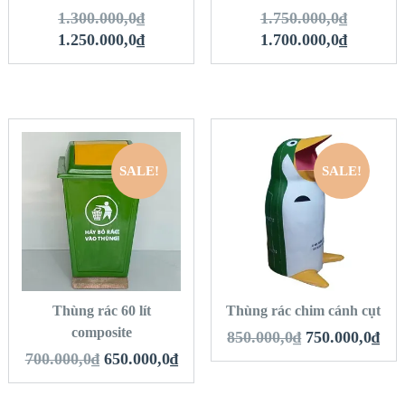
1.300.000,0
₫
1.750.000,0
₫
1.250.000,0
₫
1.700.000,0
₫
SALE!
SALE!
QUICK LOOK
QUICK LOOK
VIEW DETAILS
VIEW DETAILS
THÊM VÀO GIỎ
THÊM VÀO GIỎ
HÀNG
HÀNG
Thùng rác 60 lít
Thùng rác chim cánh cụt
composite
850.000,0
₫
750.000,0
₫
700.000,0
₫
650.000,0
₫