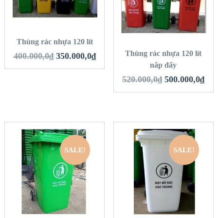
VIEW DETAILS
THÊM VÀO GIỎ
VIEW DETAILS
HÀNG
THÊM VÀO GIỎ
HÀNG
Thùng rác nhựa 120 lít
Thùng rác nhựa 120 lít
400.000,0
₫
350.000,0
₫
nắp đẩy
520.000,0
₫
500.000,0
₫
SALE!
SALE!
QUICK LOOK
QUICK LOOK
VIEW DETAILS
VIEW DETAILS
THÊM VÀO GIỎ
THÊM VÀO GIỎ
HÀNG
HÀNG