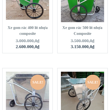
VIEW DETAILS
VIEW DETAILS
THÊM VÀO GIỎ
THÊM VÀO GIỎ
HÀNG
HÀNG
Xe gom rác 400 lít nhựa
Xe gom rác 500 lít nhựa
composite
Composite
3.000.000,0
₫
3.500.000,0
₫
2.600.000,0
₫
3.150.000,0
₫
SALE!
SALE!
QUICK LOOK
QUICK LOOK
VIEW DETAILS
VIEW DETAILS
THÊM VÀO GIỎ
THÊM VÀO GIỎ