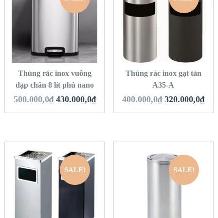
QUICK LOOK
QUICK LOOK
VIEW DETAILS
VIEW DETAILS
THÊM VÀO GIỎ
THÊM VÀO GIỎ
HÀNG
HÀNG
Thùng rác inox vuông
Thùng rác inox gạt tàn
đạp chân 8 lít phủ nano
A35-A
500.000,0
₫
430.000,0
₫
400.000,0
₫
320.000,0
₫
SALE!
SALE!
QUICK LOOK
QUICK LOOK
VIEW DETAILS
VIEW DETAILS
THÊM VÀO GIỎ
THÊM VÀO GIỎ