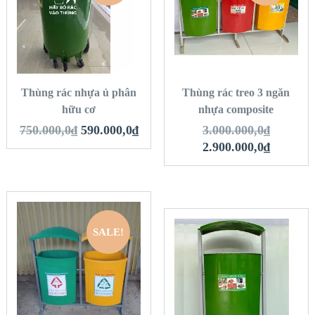
QUICK LOOK
QUICK LOOK
VIEW DETAILS
VIEW DETAILS
THÊM VÀO GIỎ
THÊM VÀO GIỎ
HÀNG
HÀNG
Thùng rác nhựa ủ phân
Thùng rác treo 3 ngăn
hữu cơ
nhựa composite
750.000,0
₫
590.000,0
₫
3.000.000,0
₫
2.900.000,0
₫
SALE!
QUICK LOOK
QUICK LOOK
VIEW DETAILS
THÊM VÀO GIỎ
VIEW DETAILS
HÀNG
THÊM VÀO GIỎ