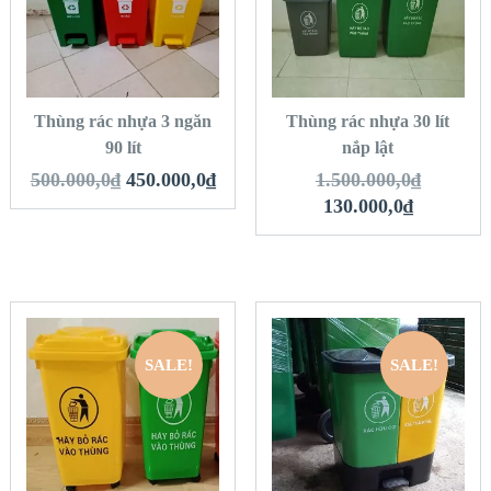
VIEW DETAILS
VIEW DETAILS
THÊM VÀO GIỎ
THÊM VÀO GIỎ
HÀNG
HÀNG
Thùng rác nhựa 3 ngăn
Thùng rác nhựa 30 lít
90 lít
nắp lật
500.000,0
₫
450.000,0
₫
1.500.000,0
₫
130.000,0
₫
SALE!
SALE!
QUICK LOOK
QUICK LOOK
VIEW DETAILS
VIEW DETAILS
THÊM VÀO GIỎ
THÊM VÀO GIỎ
HÀNG
HÀNG