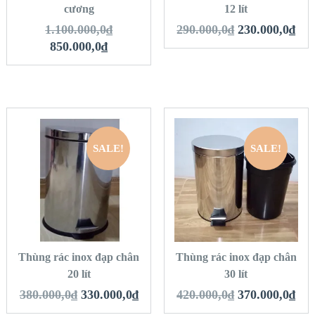
cương
12 lít
1.100.000,0
₫
290.000,0
₫
230.000,0
₫
850.000,0
₫
SALE!
SALE!
QUICK LOOK
QUICK LOOK
VIEW DETAILS
VIEW DETAILS
THÊM VÀO GIỎ
THÊM VÀO GIỎ
HÀNG
HÀNG
Thùng rác inox đạp chân
Thùng rác inox đạp chân
20 lít
30 lít
380.000,0
₫
330.000,0
₫
420.000,0
₫
370.000,0
₫