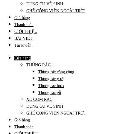
DỤNG CỤ VỆ SINH
GHẾ CÔNG VIÊN NGOÀI TRỜI
Giỏ hàng
Thanh toán
GIỚI THIỆU
BÀI VIẾT
Tài khoản
Cửa hàng
THÙNG RÁC
Thùng rác công cộng
Thùng rác y tế
Thùng rác inox
Thùng rác gỗ
XE GOM RÁC
DỤNG CỤ VỆ SINH
GHẾ CÔNG VIÊN NGOÀI TRỜI
Giỏ hàng
Thanh toán
GIỚI THIỆU