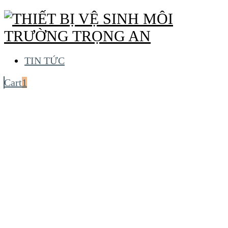
TIN TỨC
Cart
1