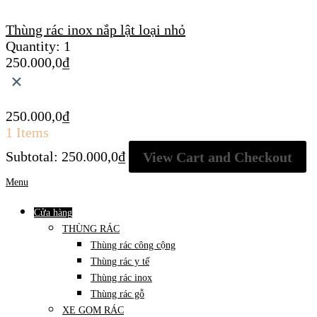
Thùng rác inox nắp lật loại nhỏ
Quantity:
1
250.000,0
₫
×
250.000,0
₫
1 Items
Subtotal:
250.000,0
₫
View Cart and Checkout
Menu
Cửa hàng
THÙNG RÁC
Thùng rác công cộng
Thùng rác y tế
Thùng rác inox
Thùng rác gỗ
XE GOM RÁC