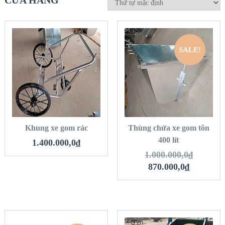
CỬA HÀNG
SALE!
QUICK LOOK
QUICK LOOK
VIEW DETAILS
VIEW DETAILS
THÊM VÀO GIỎ
THÊM VÀO GIỎ
HÀNG
HÀNG
Khung xe gom rác
Thùng chứa xe gom tôn
400 lít
1.400.000,0
₫
1.000.000,0
₫
870.000,0
₫