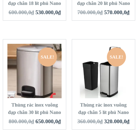
đạp chân 18 lít phủ Nano
đạp chân 20 lít phủ Nano
600.000,0
₫
530.000,0
₫
700.000,0
₫
570.000,0
₫
SALE!
SALE!
QUICK LOOK
QUICK LOOK
VIEW DETAILS
VIEW DETAILS
THÊM VÀO GIỎ
THÊM VÀO GIỎ
HÀNG
HÀNG
Thùng rác inox vuông
Thùng rác inox vuông
đạp chân 30 lít phủ Nano
đạp chân 5 lít phủ Nano
800.000,0
₫
650.000,0
₫
360.000,0
₫
320.000,0
₫