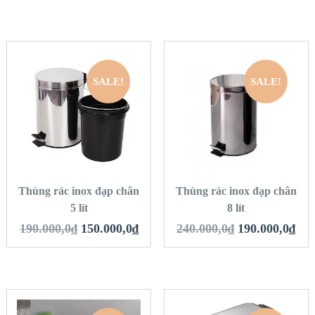
SALE!
SALE!
QUICK LOOK
QUICK LOOK
VIEW DETAILS
VIEW DETAILS
THÊM VÀO GIỎ
THÊM VÀO GIỎ
HÀNG
HÀNG
Thùng rác inox đạp chân
Thùng rác inox đạp chân
5 lít
8 lít
190.000,0
₫
150.000,0
₫
240.000,0
₫
190.000,0
₫