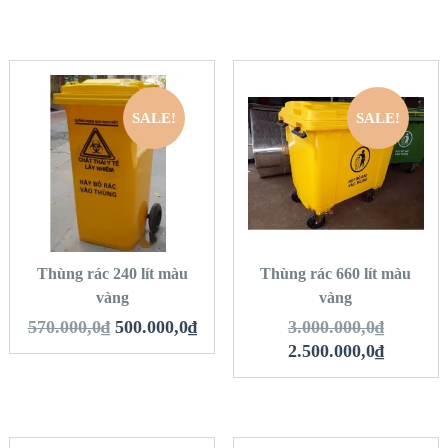
SALE!
SALE!
QUICK LOOK
QUICK LOOK
VIEW DETAILS
VIEW DETAILS
THÊM VÀO GIỎ
THÊM VÀO GIỎ
HÀNG
HÀNG
Thùng rác 240 lít màu
Thùng rác 660 lít màu
vàng
vàng
570.000,0
₫
500.000,0
₫
3.000.000,0
₫
2.500.000,0
₫