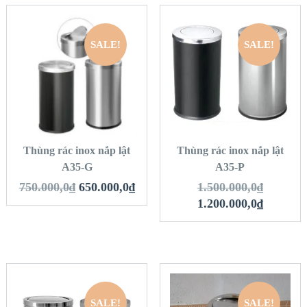
SALE!
SALE!
QUICK LOOK
QUICK LOOK
VIEW DETAILS
VIEW DETAILS
THÊM VÀO GIỎ
THÊM VÀO GIỎ
HÀNG
HÀNG
Thùng rác inox nắp lật
Thùng rác inox nắp lật
A35-G
A35-P
750.000,0
₫
650.000,0
₫
1.500.000,0
₫
1.200.000,0
₫
SALE!
SALE!