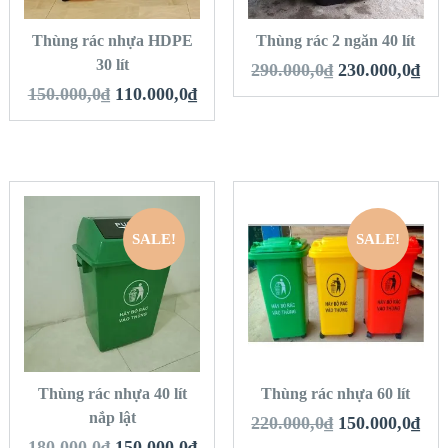
Thùng rác nhựa HDPE
Thùng rác 2 ngăn 40 lít
30 lít
290.000,0
₫
230.000,0
₫
150.000,0
₫
110.000,0
₫
SALE!
SALE!
QUICK LOOK
QUICK LOOK
VIEW DETAILS
VIEW DETAILS
THÊM VÀO GIỎ
THÊM VÀO GIỎ
HÀNG
HÀNG
Thùng rác nhựa 40 lít
Thùng rác nhựa 60 lít
nắp lật
220.000,0
₫
150.000,0
₫
180.000,0
₫
150.000,0
₫