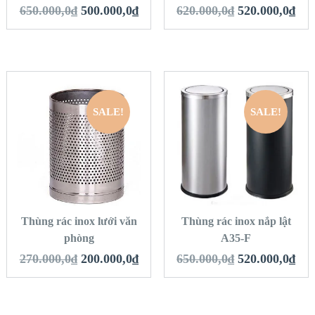
650.000,0
₫
500.000,0
₫
620.000,0
₫
520.000,0
₫
SALE!
SALE!
QUICK LOOK
QUICK LOOK
VIEW DETAILS
VIEW DETAILS
THÊM VÀO GIỎ
THÊM VÀO GIỎ
HÀNG
HÀNG
Thùng rác inox lưới văn
Thùng rác inox nắp lật
phòng
A35-F
270.000,0
₫
200.000,0
₫
650.000,0
₫
520.000,0
₫