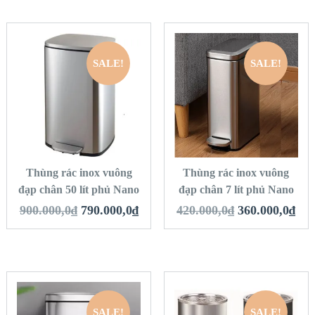
SALE!
SALE!
QUICK LOOK
QUICK LOOK
VIEW DETAILS
VIEW DETAILS
THÊM VÀO GIỎ
THÊM VÀO GIỎ
HÀNG
HÀNG
Thùng rác inox vuông
Thùng rác inox vuông
đạp chân 50 lít phủ Nano
đạp chân 7 lít phủ Nano
900.000,0
₫
790.000,0
₫
420.000,0
₫
360.000,0
₫
SALE!
SALE!