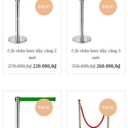
SALE!
SALE!
QUICK LOOK
QUICK LOOK
VIEW DETAILS
VIEW DETAILS
THÊM VÀO GIỎ
THÊM VÀO GIỎ
HÀNG
HÀNG
Cột chắn inox dây căng 2
Cột chắn inox dây căng 3
mét
mét
270.000,0
₫
220.000,0
₫
350.000,0
₫
260.000,0
₫
SALE!
SALE!
QUICK LOOK
QUICK LOOK