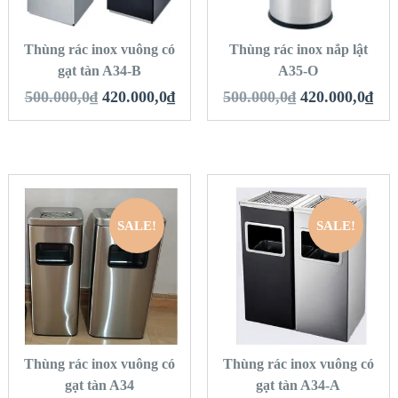
HÀNG
HÀNG
Thùng rác inox vuông có
Thùng rác inox nắp lật
gạt tàn A34-B
A35-O
500.000,0
₫
420.000,0
₫
500.000,0
₫
420.000,0
₫
SALE!
SALE!
QUICK LOOK
QUICK LOOK
VIEW DETAILS
VIEW DETAILS
THÊM VÀO GIỎ
THÊM VÀO GIỎ
HÀNG
HÀNG
Thùng rác inox vuông có
Thùng rác inox vuông có
gạt tàn A34
gạt tàn A34-A