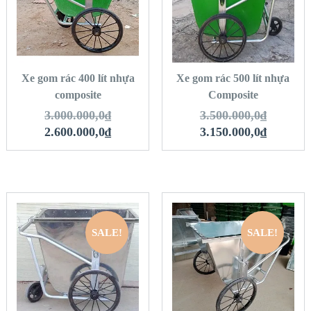
VIEW DETAILS
VIEW DETAILS
THÊM VÀO GIỎ
THÊM VÀO GIỎ
HÀNG
HÀNG
Xe gom rác 400 lít nhựa
Xe gom rác 500 lít nhựa
composite
Composite
3.000.000,0
₫
3.500.000,0
₫
2.600.000,0
₫
3.150.000,0
₫
SALE!
SALE!
QUICK LOOK
QUICK LOOK
VIEW DETAILS
VIEW DETAILS
THÊM VÀO GIỎ
THÊM VÀO GIỎ