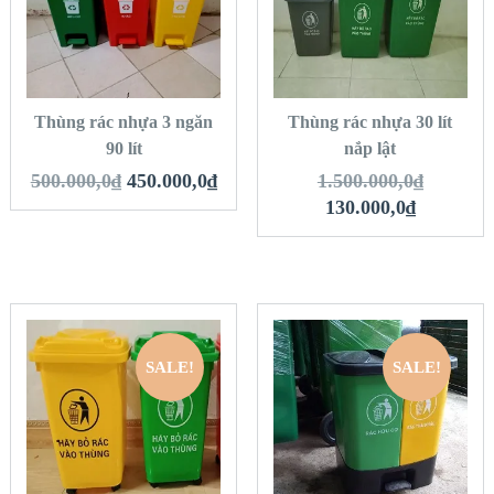
VIEW DETAILS
VIEW DETAILS
THÊM VÀO GIỎ
THÊM VÀO GIỎ
HÀNG
HÀNG
Thùng rác nhựa 3 ngăn
Thùng rác nhựa 30 lít
90 lít
nắp lật
500.000,0
₫
450.000,0
₫
1.500.000,0
₫
130.000,0
₫
SALE!
SALE!
QUICK LOOK
QUICK LOOK
VIEW DETAILS
VIEW DETAILS
THÊM VÀO GIỎ
THÊM VÀO GIỎ
HÀNG
HÀNG