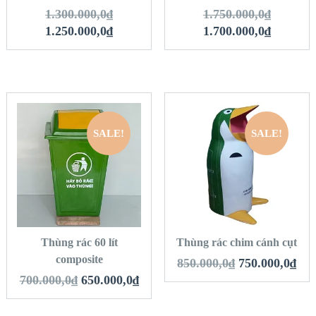
1.300.000,0
₫
1.750.000,0
₫
1.250.000,0
₫
1.700.000,0
₫
SALE!
SALE!
QUICK LOOK
QUICK LOOK
VIEW DETAILS
VIEW DETAILS
THÊM VÀO GIỎ
THÊM VÀO GIỎ
HÀNG
HÀNG
Thùng rác 60 lít
Thùng rác chim cánh cụt
composite
850.000,0
₫
750.000,0
₫
700.000,0
₫
650.000,0
₫