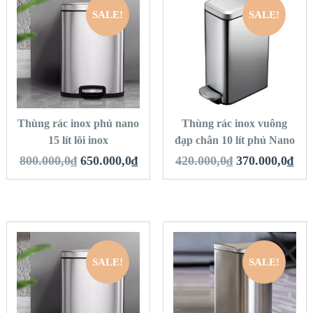
SALE!
SALE!
QUICK LOOK
QUICK LOOK
VIEW DETAILS
VIEW DETAILS
THÊM VÀO GIỎ
THÊM VÀO GIỎ
HÀNG
HÀNG
Thùng rác inox phủ nano
Thùng rác inox vuông
15 lít lõi inox
đạp chân 10 lít phủ Nano
800.000,0
₫
650.000,0
₫
420.000,0
₫
370.000,0
₫
SALE!
SALE!
QUICK LOOK
QUICK LOOK