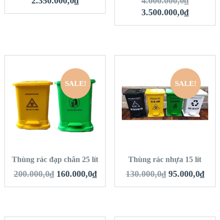
2.350.000,0
₫
4.000.000,0
₫
3.500.000,0
₫
SALE!
SALE!
QUICK LOOK
QUICK LOOK
VIEW DETAILS
VIEW DETAILS
THÊM VÀO GIỎ
THÊM VÀO GIỎ
HÀNG
HÀNG
Thùng rác đạp chân 25 lít
Thùng rác nhựa 15 lít
200.000,0
₫
160.000,0
₫
130.000,0
₫
95.000,0
₫