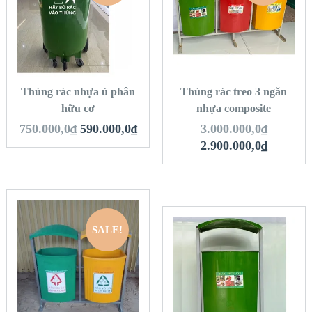
QUICK LOOK
QUICK LOOK
VIEW DETAILS
VIEW DETAILS
THÊM VÀO GIỎ
THÊM VÀO GIỎ
HÀNG
HÀNG
Thùng rác nhựa ủ phân
Thùng rác treo 3 ngăn
hữu cơ
nhựa composite
750.000,0
₫
590.000,0
₫
3.000.000,0
₫
2.900.000,0
₫
SALE!
QUICK LOOK
QUICK LOOK
VIEW DETAILS
THÊM VÀO GIỎ
VIEW DETAILS
HÀNG
THÊM VÀO GIỎ