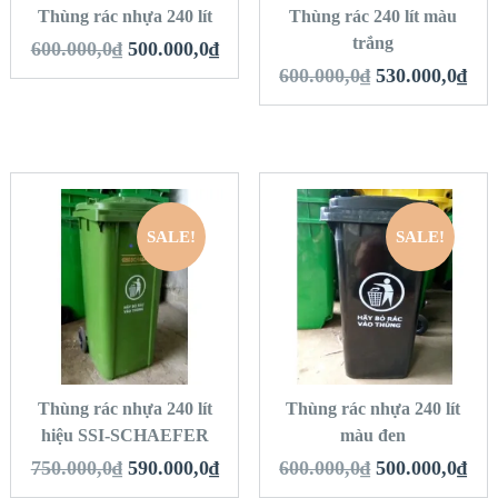
Thùng rác nhựa 240 lít
Thùng rác 240 lít màu
trắng
600.000,0
₫
500.000,0
₫
600.000,0
₫
530.000,0
₫
SALE!
SALE!
QUICK LOOK
QUICK LOOK
VIEW DETAILS
VIEW DETAILS
THÊM VÀO GIỎ
THÊM VÀO GIỎ
HÀNG
HÀNG
Thùng rác nhựa 240 lít
Thùng rác nhựa 240 lít
hiệu SSI-SCHAEFER
màu đen
750.000,0
₫
590.000,0
₫
600.000,0
₫
500.000,0
₫