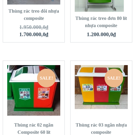
HÀNG
Thùng rác treo đôi nhựa
composite
Thùng rác treo đơn 80 lít
nhựa composite
1.950.000,0
₫
1.700.000,0
₫
1.200.000,0
₫
SALE!
SALE!
QUICK LOOK
QUICK LOOK
VIEW DETAILS
VIEW DETAILS
THÊM VÀO GIỎ
THÊM VÀO GIỎ
HÀNG
HÀNG
Thùng rác 02 ngăn
Thùng rác 03 ngăn nhựa
Composite 60 lít
composite