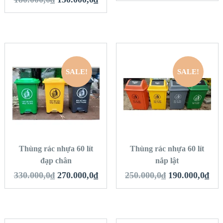
SALE!
SALE!
QUICK LOOK
QUICK LOOK
VIEW DETAILS
VIEW DETAILS
THÊM VÀO GIỎ
THÊM VÀO GIỎ
HÀNG
HÀNG
Thùng rác nhựa 60 lít
Thùng rác nhựa 60 lít
đạp chân
nắp lật
330.000,0
₫
270.000,0
₫
250.000,0
₫
190.000,0
₫