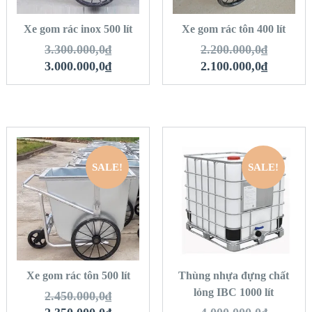
HÀNG
HÀNG
Xe gom rác inox 500 lít
Xe gom rác tôn 400 lít
3.300.000,0
₫
2.200.000,0
₫
3.000.000,0
₫
2.100.000,0
₫
SALE!
SALE!
QUICK LOOK
QUICK LOOK
VIEW DETAILS
VIEW DETAILS
THÊM VÀO GIỎ
THÊM VÀO GIỎ
HÀNG
HÀNG
Xe gom rác tôn 500 lít
Thùng nhựa đựng chất
lỏng IBC 1000 lít
2.450.000,0
₫