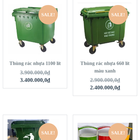
SALE!
SALE!
QUICK LOOK
QUICK LOOK
VIEW DETAILS
VIEW DETAILS
THÊM VÀO GIỎ
THÊM VÀO GIỎ
HÀNG
HÀNG
Thùng rác nhựa 1100 lít
Thùng rác nhựa 660 lít
màu xanh
3.900.000,0
₫
3.400.000,0
₫
2.900.000,0
₫
2.400.000,0
₫
SALE!
SALE!