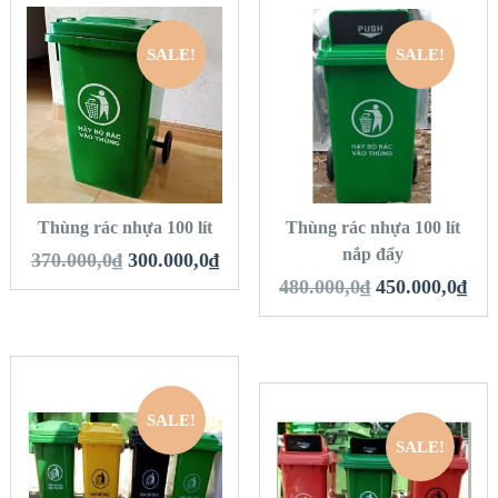
SALE!
SALE!
QUICK LOOK
QUICK LOOK
VIEW DETAILS
VIEW DETAILS
THÊM VÀO GIỎ
THÊM VÀO GIỎ
HÀNG
HÀNG
Thùng rác nhựa 100 lít
Thùng rác nhựa 100 lít
nắp đẩy
370.000,0
₫
300.000,0
₫
480.000,0
₫
450.000,0
₫
SALE!
QUICK LOOK
SALE!
QUICK LOOK