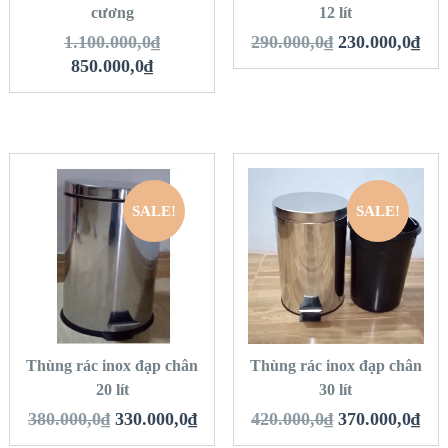
cương
12 lít
1.100.000,0
₫
290.000,0
₫
230.000,0
₫
850.000,0
₫
SALE!
SALE!
QUICK LOOK
QUICK LOOK
VIEW DETAILS
VIEW DETAILS
THÊM VÀO GIỎ
THÊM VÀO GIỎ
HÀNG
HÀNG
Thùng rác inox đạp chân
Thùng rác inox đạp chân
20 lít
30 lít
380.000,0
₫
330.000,0
₫
420.000,0
₫
370.000,0
₫