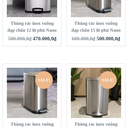
VIEW DETAILS
VIEW DETAILS
THÊM VÀO GIỎ
THÊM VÀO GIỎ
HÀNG
HÀNG
Thùng rác inox vuông
Thùng rác inox vuông
đạp chân 12 lít phủ Nano
đạp chân 15 lít phủ Nano
500.000,0
₫
470.000,0
₫
600.000,0
₫
500.000,0
₫
SALE!
SALE!
QUICK LOOK
QUICK LOOK
VIEW DETAILS
VIEW DETAILS
THÊM VÀO GIỎ
THÊM VÀO GIỎ
HÀNG
HÀNG
Thùng rác inox vuông
Thùng rác inox vuông