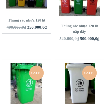
VIEW DETAILS
THÊM VÀO GIỎ
VIEW DETAILS
HÀNG
THÊM VÀO GIỎ
HÀNG
Thùng rác nhựa 120 lít
Thùng rác nhựa 120 lít
400.000,0
₫
350.000,0
₫
nắp đẩy
520.000,0
₫
500.000,0
₫
SALE!
SALE!
QUICK LOOK
QUICK LOOK
VIEW DETAILS
VIEW DETAILS
THÊM VÀO GIỎ
THÊM VÀO GIỎ
HÀNG
HÀNG