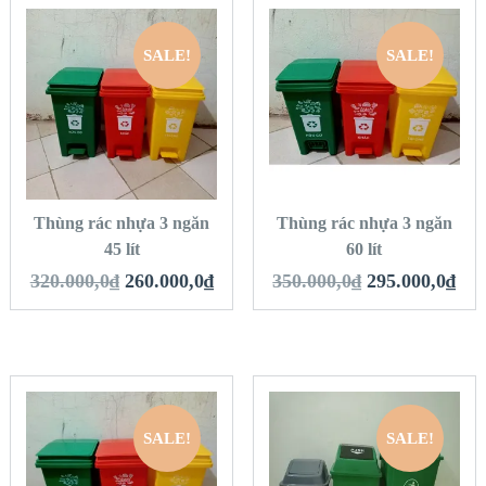
SALE!
SALE!
QUICK LOOK
QUICK LOOK
VIEW DETAILS
VIEW DETAILS
THÊM VÀO GIỎ
THÊM VÀO GIỎ
HÀNG
HÀNG
Thùng rác nhựa 3 ngăn
Thùng rác nhựa 3 ngăn
45 lít
60 lít
320.000,0
₫
260.000,0
₫
350.000,0
₫
295.000,0
₫
SALE!
SALE!
QUICK LOOK
QUICK LOOK