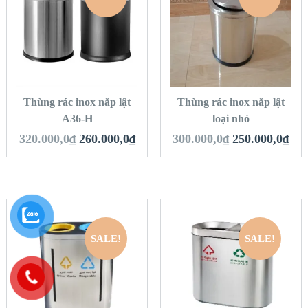
QUICK LOOK
QUICK LOOK
VIEW DETAILS
VIEW DETAILS
THÊM VÀO GIỎ
THÊM VÀO GIỎ
HÀNG
HÀNG
Thùng rác inox nắp lật
Thùng rác inox nắp lật
A36-H
loại nhỏ
320.000,0
₫
260.000,0
₫
300.000,0
₫
250.000,0
₫
SALE!
SALE!
QUICK LOOK
QUICK LOOK
VIEW DETAILS
VIEW DETAILS
THÊM VÀO GIỎ
THÊM VÀO GIỎ