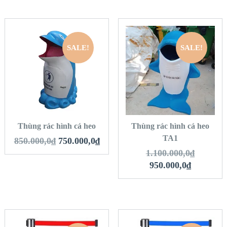
SALE!
SALE!
QUICK LOOK
QUICK LOOK
VIEW DETAILS
VIEW DETAILS
THÊM VÀO GIỎ
THÊM VÀO GIỎ
HÀNG
HÀNG
Thùng rác hình cá heo
Thùng rác hình cá heo
TA1
850.000,0
₫
750.000,0
₫
1.100.000,0
₫
950.000,0
₫