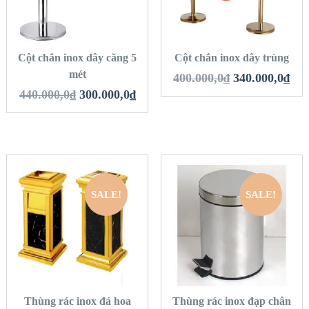
VIEW DETAILS
VIEW DETAILS
THÊM VÀO GIỎ
THÊM VÀO GIỎ
HÀNG
HÀNG
Cột chắn inox dây căng 5
Cột chắn inox dây trùng
mét
400.000,0
₫
340.000,0
₫
440.000,0
₫
300.000,0
₫
SALE!
SALE!
QUICK LOOK
QUICK LOOK
VIEW DETAILS
VIEW DETAILS
THÊM VÀO GIỎ
THÊM VÀO GIỎ
HÀNG
HÀNG
Thùng rác inox đá hoa
Thùng rác inox đạp chân