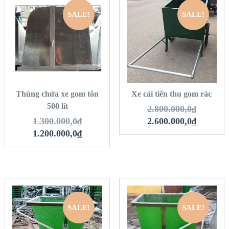
SALE!
SALE!
QUICK LOOK
QUICK LOOK
VIEW DETAILS
VIEW DETAILS
THÊM VÀO GIỎ
THÊM VÀO GIỎ
HÀNG
HÀNG
Thùng chứa xe gom tôn
Xe cải tiến thu gom rác
500 lít
2.800.000,0
₫
1.300.000,0
₫
2.600.000,0
₫
1.200.000,0
₫
SALE!
SALE!
QUICK LOOK
QUICK LOOK