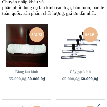
Chuyên nhập khẩu và
phân phối dụng cụ lau kinh các loại, bán luôn, bán lẻ
toàn quốc. sản phẩm chất lượng, giá ưu đãi nhất.
SALE!
SALE!
QUICK LOOK
QUICK LOOK
VIEW DETAILS
VIEW DETAILS
THÊM VÀO GIỎ
THÊM VÀO GIỎ
HÀNG
HÀNG
Bông lau kính
Cây gạt kính
55.000,0
₫
50.000,0
₫
65.000,0
₫
60.000,0
₫