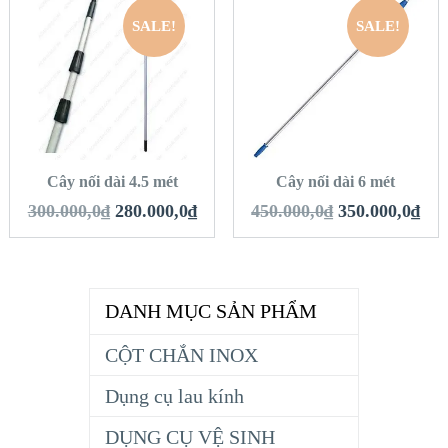
SALE!
SALE!
QUICK LOOK
QUICK LOOK
VIEW DETAILS
VIEW DETAILS
THÊM VÀO GIỎ
THÊM VÀO GIỎ
HÀNG
HÀNG
Cây nối dài 4.5 mét
Cây nối dài 6 mét
300.000,0
₫
280.000,0
₫
450.000,0
₫
350.000,0
₫
DANH MỤC SẢN PHẨM
CỘT CHẮN INOX
Dụng cụ lau kính
DỤNG CỤ VỆ SINH