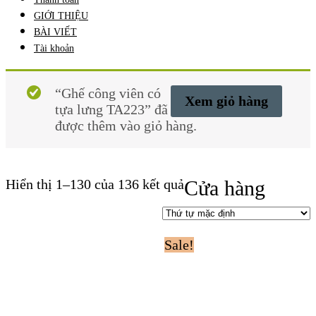
GIỚI THIỆU
BÀI VIẾT
Tài khoản
“Ghế công viên có
Xem giỏ hàng
tựa lưng TA223” đã
được thêm vào giỏ hàng.
Hiển thị 1–130 của 136 kết quả
Cửa hàng
Sale!