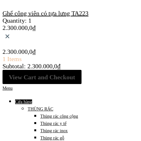
Ghế công viên có tựa lưng TA223
Quantity:
1
2.300.000,0
₫
×
2.300.000,0
₫
1 Items
Subtotal:
2.300.000,0
₫
View Cart and Checkout
Menu
Cửa hàng
THÙNG RÁC
Thùng rác công cộng
Thùng rác y tế
Thùng rác inox
Thùng rác gỗ