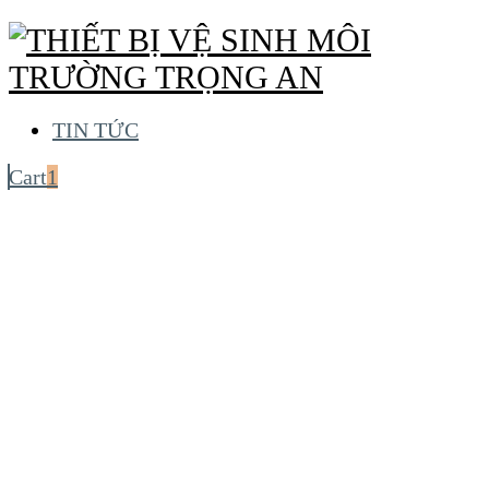
TIN TỨC
Cart
1