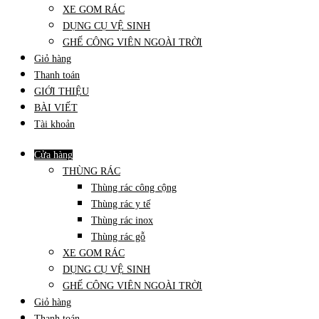
XE GOM RÁC
DỤNG CỤ VỆ SINH
GHẾ CÔNG VIÊN NGOÀI TRỜI
Giỏ hàng
Thanh toán
GIỚI THIỆU
BÀI VIẾT
Tài khoản
Cửa hàng
THÙNG RÁC
Thùng rác công cộng
Thùng rác y tế
Thùng rác inox
Thùng rác gỗ
XE GOM RÁC
DỤNG CỤ VỆ SINH
GHẾ CÔNG VIÊN NGOÀI TRỜI
Giỏ hàng
Thanh toán