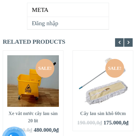
META
Đăng nhập
RELATED PRODUCTS
SALE!
SALE!
Xe vắt nước cây lau sàn
Cây lau sàn khô 60cm
20 lít
190.000,0
₫
175.000,0
₫
550.000,0
₫
480.000,0
₫