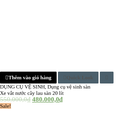
Thêm vào giỏ hàng
Quick Look
DỤNG CỤ VỆ SINH
,
Dụng cụ vệ sinh sàn
Xe vắt nước cây lau sàn 20 lít
550.000,0
₫
480.000,0
₫
Sale!