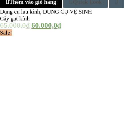
Thêm vào giỏ hàng
Quick Look
Dụng cụ lau kính
,
DỤNG CỤ VỆ SINH
Cây gạt kính
65.000,0
₫
60.000,0
₫
Sale!