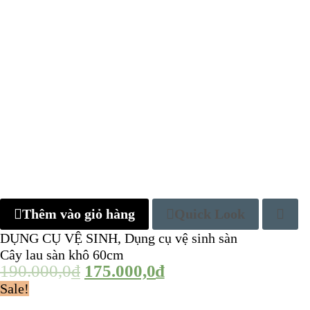
Thêm vào giỏ hàng
Quick Look
DỤNG CỤ VỆ SINH
,
Dụng cụ vệ sinh sàn
Cây lau sàn khô 60cm
190.000,0
₫
175.000,0
₫
Sale!