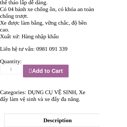
thể tháo lắp dễ dàng.
Có 04 bánh xe chống ồn, có khóa an toàn
chống trượt.
Xe được làm bằng, vững chắc, độ bền
cao.
Xuất xứ: Hàng nhập khẩu
Liên hệ tư vấn: 0981 091 339
Quantity:
Xe
Add to Cart
đẩy
3
tầng
Categories:
DỤNG CỤ VỆ SINH
,
Xe
inox
đẩy làm vệ sinh và xe đẩy đa năng
.
số
lượng
Description