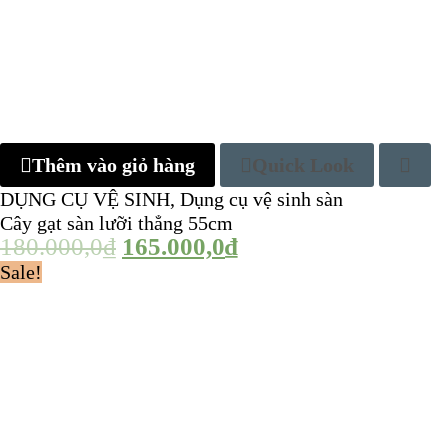
Thêm vào giỏ hàng
Quick Look
DỤNG CỤ VỆ SINH
,
Dụng cụ vệ sinh sàn
Cây gạt sàn lưỡi thẳng 55cm
180.000,0
₫
165.000,0
₫
Sale!