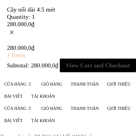
Cây nối dài 4.5 mét
Quantity:
1
280.000,0
₫
×
280.000,0
₫
1 Items
Subtotal:
280.000,0
₫
View Cart and Checkout
CỬA HÀNG
GIỎ HÀNG
THANH TOÁN
GIỚI THIỆU
BÀI VIẾT
TÀI KHOẢN
CỬA HÀNG
GIỎ HÀNG
THANH TOÁN
GIỚI THIỆU
BÀI VIẾT
TÀI KHOẢN