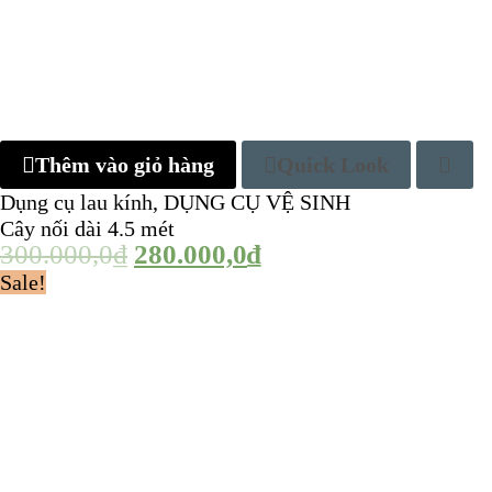
Thêm vào giỏ hàng
Quick Look
Dụng cụ lau kính
,
DỤNG CỤ VỆ SINH
Cây nối dài 4.5 mét
300.000,0
₫
280.000,0
₫
Sale!