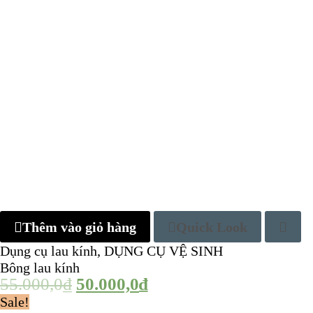
Thêm vào giỏ hàng
Quick Look
Dụng cụ lau kính
,
DỤNG CỤ VỆ SINH
Bông lau kính
55.000,0
₫
50.000,0
₫
Sale!